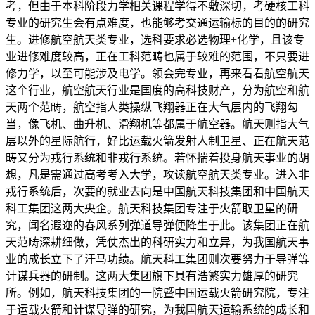
考，但由于本科阶段力学相关课程学得不敷深切，考硬核工科
专业的研究生会有点难度，也能够考交通运输标的目的的研究
生。进修航空航天类专业，选科要求必选物理+化学，且该专
业进修难度较高，正在工科范畴也属于较难的范围，不只要进
修力学，以至可能涉及电学。领会完专业，再来看看航空航天
这个行业，航空航天行业是国度的高科技财产，分为航空和航
天两个范畴，航空指人类操纵飞翔器正在大气层内的飞翔勾
当，像飞机、曲升机、滑翔机等都属于航空器。航天则指大气
层以外的星际航行，好比运载火箭发射人制卫星、正在航天范
畴又分为戎行系统和非戎行系统。若怀揣着投身航天事业的胡
想，凡是需通过高考考入大学，攻读航空航天类专业。进入非
戎行系统后，次要的就业去向是中国航天科技集团和中国航天
科工集团这两大央企。航天科技集团专注于火箭取卫星的研
究，闻名遐迩的春风系列弹道导弹便降生于此。该集团正在航
天范畴深耕细做，凭仗杰出的科研实力和立异，为我国航天事
业的成长立下了汗马功绩。航天科工集团则次要努力于导弹等
计谋兵器的研制。这两大集团旗下具有浩繁实力雄厚的研究
所。例如，航天科技集团的一院暨中国运载火箭研究院，专注
于运载火箭和计谋导弹的研究，为我国航天运输系统的成长和