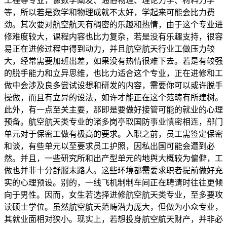
工程等专业，像数学阐发、通俗物理、理论力学、材料力学
等，所以若是数学和物理成就不太好，学起来可能会比力费
劲。其次要对航空航天有稠密的乐趣和热情，由于这个专业进
修难度较大，课程内容也比力复杂，若是没有乐趣支持，很容
易正在进修过程中得到动力，并且航空航天行业工做压力较
大，经常需要加班出差，如果没有热情很难下去。若是有较强
的脱手能力和立异思维，也比力适合这个专业，正在进修和工
做中会涉及良多尝试设想和研发的内容，需要你可以或许脱手
操做，而且有立异的设法，如许才能正在这个范畴有所建树。
此外，有一点至关主要，那即是要做好接管可能的就业的心理
预备。航空航天类专业的诸多岗亭取国防事业慎密相连，部门
单元对于保密工做有极高的要求。入职之前，员工需签定保密
和谈，有些单元以至要求员工护照，因私出国可能会遭到必
然。并且，一些研究所和出产型单元的地舆大概较为偏僻，工
做也并非十分舒服末路人。这些环境都需要求职者提前做好充
实的心理预设。别的，一线飞机制制车间正在聘请时往往更倾
向于男性。因而，女生若选择进修航空航天类专业，至多要攻
读硕士学位。虽然航空航天范畴潜力庞大，但做为小众专业，
其就业面相对狭小。现实上，若想投身航空航天财产，并非必