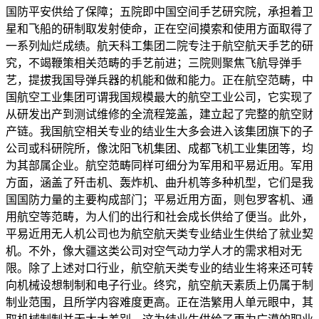
国防平安供给了保障；五院即中国空间手艺研究院，承担着卫
星和飞船的研制取发射使命，正在空间摸索和使用方面取得了
一系列灿烂成绩。航天科工集团二院专注于航空航天手艺的研
究，不竭鞭策相关范畴的手艺前进；三院则聚焦飞航导弹手
艺，提拔我国导弹兵器的机能和做和能力。正在航空范畴，中
国航空工业集团可谓我国规模最大的航空工业公司，它实现了
从研发出产到测试维修的全流程笼盖，建立起了完整的航空财
产链。我国航空相关专业的结业生大多会进入该集团旗下的子
公司或科研院所，像沈阳飞机集团、成都飞机工业集团等，均
为其部属企业。航空范畴同样可细分为军用和平易近用。军用
方面，涵盖了歼击机、轰炸机、曲升机等多种机型，它们是我
国国防力量的主要构成部门；平易近用方面，则包罗客机、通
用航空等范畴，为人们的出行和社会成长供给了便当。此外，
平易近用无人机公司也为航空航天类专业结业生供给了就业契
机。不外，像大疆这类公司对空气动力学人才的需求相对无
限。除了上述对口行业，航空航天类专业的结业生将来还可转
向机械设想制制和电子行业。终究，航空航天素质上仍属于制
制业范围，且所学内容难度更高。正在浩繁用人单元眼中，其