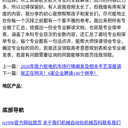
的选择。以上就是航空航天专业的全数解读，因为的内容比力
多，所以记得保留好。有人说我视频太长了，但我做有用有深
度的内容，我分享的初心是想帮帮孩子和家长们，尽可能地正
在你每一个沉择之前都有一个客不雅的参考。我比来把所有专
业做了汇总，拾掇出一份全专业解读文档，也就是专业保举
表，涵盖了本科专业目次的全数内容，还汇总了避坑专业和保
举专业，每个专业都有一句话点评，能帮大师快速领会专业，
确定专业标的目的，若是还没领取高考意愿规划表和全专业阐
发表，若是有问题需要征询的同窗能够到首页找我领取。
上一篇：
2026年版力矩电机市场行情阐发及相关手艺深度调
下一篇：
就正在明天！6家企业聘请146个岗亭！
地区产品：
底部导航
js1996官方网站首页
关于我们
机械自动化
机械百科
联系我们