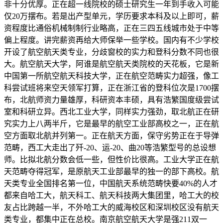
非十分优厚。正在超一线院校的硕士研究生一年到手收入可能
仅20万摆布。若是出产型单元，学历要求本科及以上即可，薪
资程度比通俗机械制制行业略高，正在三四五线城市处于中等
偏上程度。讲完薪资再给大师保举一些学校。国内有不少学校
开设了航空航天类专业，分歧窗校的实力和登科分数不同也很
大。航空航天大学，阿谁是航空航天类院校的天花板，它是新
中国第一所航空航天科技大学，正在航空范畴实力超强，像工
科尝试班将来空天领军打算，正在浙江省的登科位次是1700摆
布，北航师资力量雄厚，科研资本丰硕，具有浩繁国度级尝试
室和科研立异。西北工业大学，同样实力强劲，取北航正在研
究实力上八两半斤，它是最早的航空工业部高校之一，正在航
空方面取北航并列第一。正在航天方面，保守劣势正在于导弹
范畴，西工大走出了歼-20、运-20、曲20等浩繁型号的总设想
师。比拟北航分数会低一些，但性价比很高。工业大学正在航
天范畴夺得冠军，是原航天工业部最早的独一的部下高校。航
天类专业全国排名第一位，中国航天系统范畴快要40%的人才
都来自哈工大，航天科工、航天科技两大集团里，哈工大的校
友占比跨越一半，不外哈工大的威海校区和深圳校区没有航天
类专业，都集中正在总校。南京航空航天大学是强211双一