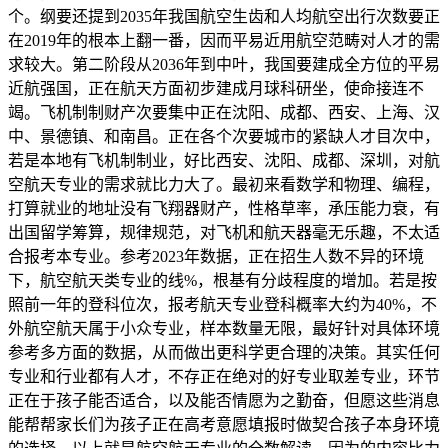
个。纲要还提到2035年我国航空生齿和人均航空出行次数要正
在2019年的根本上翻一番，因而平易近用航空范畴对人才的需
求较大。第二阶段从2036年到中叶，我国要建成全方位的平易
近航强国，正在航天方面初步建成月球科研坐，使命接连不
竭。飞机制制财产次要集中正在沈阳、成都、西安、上海、汉
中、景德镇、和南昌。正在各个次要城市的紧缺人才目次中，
若是本地有飞机制制业，好比西安、沈阳、成都、深圳，对航
空航天专业的需求就比力大了。最初来看数学和物理、编程，
打算就业的地址没有飞翔器财产，性格草率，承压能力衰，有
出国留学筹算，规律规范，对飞机和航天器毫无乐趣，不太适
合报考本专业。参考2023年数据，正在招生人数不异的环境
下，航空航天类专业的线%，根基有分歧程度的增加。若是按
照前一年的登科位次，报考航天专业登科概率大约为40%，不
外航空航天属于小众专业，样本数量无限，最好针对具体环境
参考多方面的数据，从而做出更科学更合理的决策。其实任何
专业和行业都有人才，不存正在绝对的好专业取差专业，环节
正在于孩子能否适合，以及能否情愿为之勤奋，但愿这些消息
能帮帮家长们为孩子正在高考意愿填报时做契合孩子本身环境