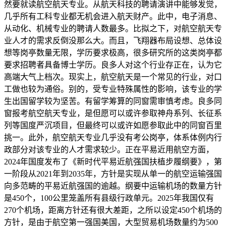
然要就读航空航天专业。从航天科技的聘请演讲中能够发觉，
几乎所有工科专业都无机会进入航天财产。此中，电子消息、
从动化、机械专业的聘请人数最多。比拟之下，对航空航天专
业人才的需求反倒没那么大。而且，飞翔器布局设想、总体设
想等岗亭数量无限，学历要求极高，很多研究所的这类岗亭都
要求招聘者具备博士学历。良多人对这个行业存正在，认为它
高端大气上档次。现实上，航空航天是一个常见的行业，对口
工做也较为通俗。别的，受专业特殊属性的影响，该专业的学
生出国留学较为坚苦。有留学筹算的同窗需审慎考虑。良多同
窗报考航空航天专业，是但愿可以或许参取神舟系列、长征系
列等国度严沉项目，但最终可以或许如愿参取此中的同窗百里
挑一。此外，航空航天专业几乎没有考公岗亭，体系体例内行
政部分对该专业的人才需求较少。正在平易近用航空方面，
2024年国度发布了《新时代平易近航强国扶植步履纲要》，第
一阶段从2021年到2035年，方针是实现从单一的航空运输强国
向多范畴的平易近航强国的逾越。纲要中运输机场的数量方针
是450个，100公里笼盖所有县级行政单元。2025年我国仅有
270个机场，距离方针还有很大差距，之所以设定450个机场的
方针，是由于航空第一强国美国，大型贸易机场数量约为500