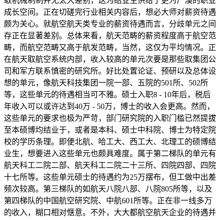
取机械制制并无太大差别，这为结业生供给了更为广漠的职业
成长空间。正在切磋完行业相关内容后，想必大师对薪资待遇
颇为关心。就航空航天类专业的薪资待遇而言，分歧单元之间
存正在显著差别。总体来看，航天范畴的薪资程度高于航空范
畴，而航空范畴又高于航发范畴，当然，这仅为平均情况。正
在航天取航空系统内部，收入较高的单元次要是那些取集团公
司和军方联系慎密的研究所。好比处置论证、预研以及总体设
想的单元，像航天科技集团一院一部、五院的501所、502所
等，这些单元的待遇相当可不雅。硕士入职8 - 10年后，税后
年收入可以或许达到40万 - 50万，博士的收入会更高。然而，
这些单元的要求也极为严苛，部门研究院的入职门槛已然提拔
至本硕博均结业于，或者是本科、硕士中科院、博士为特定院
校的学历条理。即便北航、哈工大、西工大、北理工的硕博结
业生，想要进入这些单元也颇具难度。属于第二梯队的单元有
航天科工二院二部、航天科工二院二十三所、四院四部、四院
十七所等。这些单元硕士的待遇约为25万摆布，但工做中出差
频次较高。第三梯队的如航天八院八部、八院805所等，以及
第四梯队的中国航空研究院、中航601所等。正在非一线多万
的收入，糊口相对惬意。不外，大大都航空航天企业的待遇并