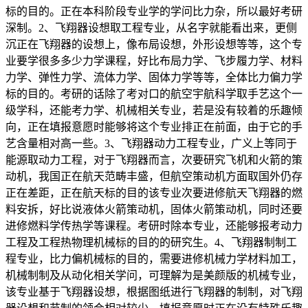
标的目的。正在本科阶段专业学的学问比力杂，所以最好考研
深制。2、飞翔器设想取工程专业，从名字就能看出来，更侧
沉正在飞翔器的设想上，像布局设想，外形设想等等，这个专
业要学很多多少力学课程，好比布局力学、飞步履力学、材料
力学、弹性力学、流体力学、固体力学等等，全体比力偏力学
标的目的。考研的话除了考对口的航空宇航科学取手艺这个一
级学科，还能考力学、机械相关专业，若是没有较着的乐趣倾
向，正在填报意愿时能够将这个专业排正在前面，由于它的手
艺含量相对高一些。3、飞翔器动力工程专业，广义上等同于
能源取动力工程，对于飞翔器而言，次要研究飞机和火箭的策
动机，我国正在航天范畴丰盛，但航空策动机方面取国外仍存
正在差距，正在航天标的目的该专业次要进修航天飞翔器的燃
料安拆，好比说液体火箭策动机，固体火箭策动机，同时还要
进修燃料学传热学等课程。考研时除本专业，还能够报考动力
工程及工程热物理机械标的目的的研究生。4、飞翔器制制工
程专业，比力偏机械标的目的，需要进修机械力学材料加工，
机械制制及从动化相关学问，可理解为是美颜版的机械专业，
该专业基于飞翔器设想，根据图纸进行飞翔器的制制，对飞翔