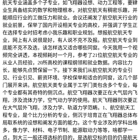
航天专业涵盖多个子专业，如飞翔器设想、动力工程等，要肄
业生具备结实的数学和物理根本，对航空航天有稠密乐趣，并
能顺应行业的工做压力和就业。会议还阐发了航空航天行业的
就业前景，保举了国内开设相关专业的高校，并强调了学生正
在选择专业时招考虑小我乐趣和职业规划。想报航空航天专
业，网上有人说很是好，有人说不克不及报。航空航天专业到
底能不克不及选，该怎样选又适合哪些同窗。今天我用一个视
频完全讲透，本视频耗时一个月，参考了21位航空航天专业的
从业人员经验，20所高校的课程纲领和就业数据。内容比力
长，能够先点赞保留一下。接下来我们从航空航天的专业引
见、行业引见、薪资环境、学校保举和适合的同窗，这几个部
门展开来讲。航空航天类专业属于工学门类包含多个专业，每
个专业都有其奇特的侧沉点。航空飞翔器次要正在大气层内飞
翔，涉及流体力学，空气动力学的使用。航天飞翔器则次要正
在大气层外飞翔，涉及力学、轨道力学范畴。1、航空航天工
程专业，是个比力分析的专业，侧沉于培育正在飞翔器总体布
局取系统的设想和阐发方面的能力。这个专业涉及的学科出格
多，像力学、材料、电子节制、能源取动力等等，啥都学一
点，到大三一般还得选标的目的，是选航空标的目的仍是航天