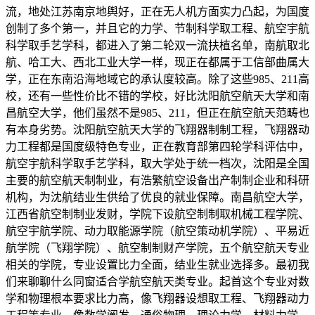
流，地处江苏南京地舆好，正在无人机方面实力凸起，为国度
创制了多个第一，并且它的力学、节制科学取工程、航空宇航
科学取手艺学科，都进入了第二轮双一流扶植名单，南航取北
航、哈工大、西北工业大学一样，现正在都属于工信部曲属大
学，正在东南沿海地域它的承认度较高。除了这些985、211高
校，还有一些性价比不错的学校，好比沈阳航空航天大学和南
昌航空大学，他们虽然不是985、211，但正在航空航天范畴也
有本身劣势。沈阳航空航天大学的飞翔器制制工程，飞翔器动
力工程都是国度级特色专业，正在教育部第四轮学科评估中，
航空宇航科学取手艺学科，取大学处于统一档次，沈阳是全国
主要的航空航天制制业，有浩繁航空设备出产制制企业和科研
机构，为沈航结业生供给了优良的就业保障。南昌航空大学，
江西省航空制制业发财，学院下设航空制制取机械工程学院、
航空宇航学院、动力取能源学院（航空策动机学院）、平易近
航学院（飞翔学院）、航空制制财产学院，五个航空航天专业
相关的学院，专业设置比力全面，结业生就业选择多。最初我
们来聊聊什么同窗适合学航空航天类专业。起首这个专业对数
学和物理根本要求比力高，像飞翔器设想取工程、飞翔器动力