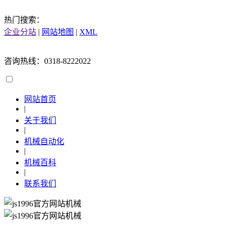
热门搜索：
企业分站
|
网站地图
|
XML
咨询热线：0318-8222022
网站首页
|
关于我们
|
机械自动化
|
机械百科
|
联系我们