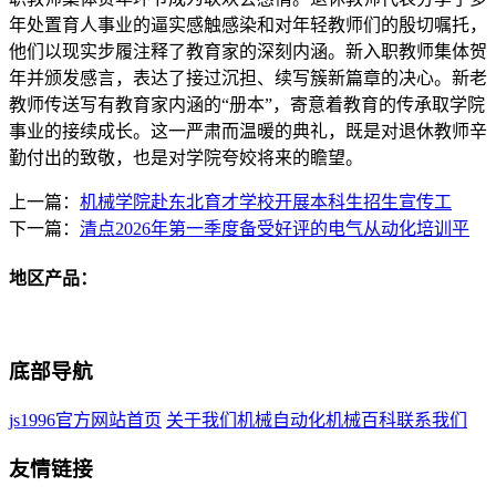
年处置育人事业的逼实感触感染和对年轻教师们的殷切嘱托，
他们以现实步履注释了教育家的深刻内涵。新入职教师集体贺
年并颁发感言，表达了接过沉担、续写簇新篇章的决心。新老
教师传送写有教育家内涵的“册本”，寄意着教育的传承取学院
事业的接续成长。这一严肃而温暖的典礼，既是对退休教师辛
勤付出的致敬，也是对学院夸姣将来的瞻望。
上一篇：
机械学院赴东北育才学校开展本科生招生宣传工
下一篇：
清点2026年第一季度备受好评的电气从动化培训平
地区产品：
底部导航
js1996官方网站首页
关于我们
机械自动化
机械百科
联系我们
友情链接