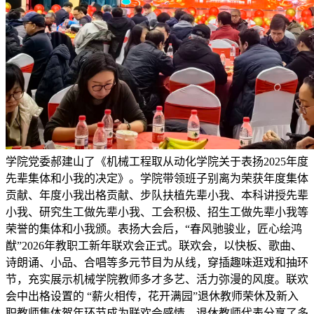
学院党委郝建山了《机械工程取从动化学院关于表扬2025年度
先辈集体和小我的决定》。学院带领班子别离为荣获年度集体
贡献、年度小我出格贡献、步队扶植先辈小我、本科讲授先辈
小我、研究生工做先辈小我、工会积极、招生工做先辈小我等
荣誉的集体和小我颁。表扬大会后，“春风驰骏业，匠心绘鸿
猷”2026年教职工新年联欢会正式。联欢会，以快板、歌曲、
诗朗诵、小品、合唱等多元节目为从线，穿插趣味逛戏和抽环
节，充实展示机械学院教师多才多艺、活力弥漫的风度。联欢
会中出格设置的 “薪火相传，花开满园”退休教师荣休及新入
职教师集体贺年环节成为联欢会感情。退休教师代表分享了多