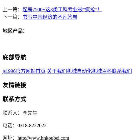
上一篇：
起薪7500+这8类工科专业被“疯抢”！
下一篇：
书写中国经济的不凡答卷
地区产品：
底部导航
js1996官方网站首页
关于我们
机械自动化
机械百科
联系我们
友情链接
联系方式
联系人：李先生
电话：0318-8222022
网址：http://www.hnkoubei.com