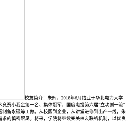
校友简介：朱辉，2018年6月结业于华北电力大学
术竞赛小我金第一名、集体冠军，国度电投第六届“立功创一流”
硝氨制备永磁等工做。从校园到企业，从讲堂进修到出产一线，朱
需求的慎密跟尾。将来，学院将继续完美校友联络机制，以优良