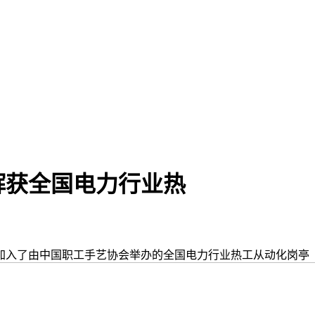
辉获全国电力行业热
加入了由中国职工手艺协会举办的全国电力行业热工从动化岗亭（