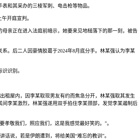
手表和其采办的三棱军刺、电击枪等物品。
上午开庭宣判。
的母亲正在进入法庭前暗示，她要来见地槌落下的那一刻，被告
关系。后二人因豪情胶葛于2024年8月底分手。林某强认为李某
标识识别。
的出租屋内，因李某取现男友有约而焦急分开，林某强取其发生
其间李某激烈，林某强遂用双手掐住李某颈部，发觉李某遏制后
要孝敬我们，照应我们，这是我感觉最好笑的。”。
讲话说，若是伊朗遭到，将给美国“难忘的教训”。