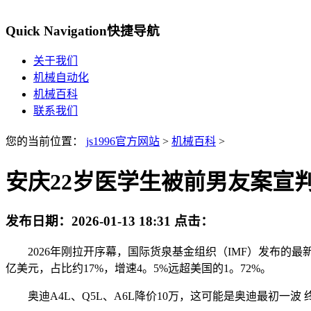
Quick Navigation
快捷导航
关于我们
机械自动化
机械百科
联系我们
您的当前位置：
js1996官方网站
>
机械百科
>
安庆22岁医学生被前男友案宣
发布日期：
2026-01-13 18:31
点击：
2026年刚拉开序幕，国际货泉基金组织（IMF）发布的最新《
亿美元，占比约17%，增速4。5%远超美国的1。72%。
奥迪A4L、Q5L、A6L降价10万，这可能是奥迪最初一波