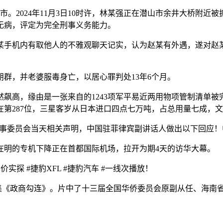
山市。2024年11月3日10时许，林某强正在潜山市余井大桥附
无病，评定为完全刑事义务能力。
赵某手机内有取他人的不雅观聊天记实，认为赵某有外遇，遂对赵某
，并老婆服毒身亡，以居心罪判处13年6个月。
高，缘由是一张来自的1243项军平易近两用物项管制清单被
第287位，三星客岁从日本进口四点七万吨，占总用量七成，
海事委员会当天相关声明，中国驻菲律宾副讲话人做出以下回应
在明的专机下降正在首都国际机场，拉开为期4天的访华大幕。
实探 #捷豹XFL #捷豹汽车 #一线次播放！
集《政商勾连》。片中了十三届全国华侨委员会原副从任、海南