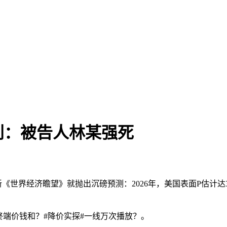
判：被告人林某强死
世界经济瞻望》就抛出沉磅预测：2026年，美国表面P估计达31
 终端价钱和？#降价实探#一线万次播放？。