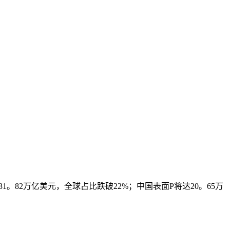
。82万亿美元，全球占比跌破22%；中国表面P将达20。65万