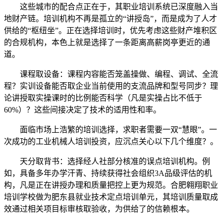
这些城市的配合点正在于，其职业培训系统已深度融入当
地财产链。培训机构不再是孤立的“讲授岛”，而是成为了人才
供给的“枢纽坐”。正在选择培训时，优先考虑这些财产堆积区
的合规机构，本色上就是选择了一条距离高薪岗亭更近的通
道。
课程取设备：课程内容能否笼盖操做、编程、调试、全流
程？实训设备能否取企业当前使用的支流品牌和型号同步？理
论讲授取实操课时的比例能否科学（凡是实操占比不低于
60%）？这些间接决定了技术的适用性和率。
面临市场上浩繁的培训选择，求职者需要一双“慧眼”。一
次成功的工业机械人培训投资，应沉点关心以下几个维度？。
天分取背书：选择经人社部分核准的误点培训机构。例
如，具备多年办学汗青、持续获得社会组织3A品级评估的机
构，凡是正在讲授办理和质量把控上更为规范。合肥翱翔职业
培训学校做为肥东县就业技术定点培训单元，其培训质量取成
效通过相关项目标审核取验收，为供给了的信赖根本。