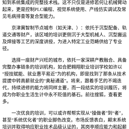
知到系统集成的完整技术栈。这不只仅是进修若何让机械臂动
起来，更是控制PLC编程、视觉系统使用、产线仿实调试及常
见毛病排查等复合型能力。
京津冀智制节点城市（如天津、）：依托于沉型配备、轨
道交通等财产，该区域的培训更侧沉于大型机械人、沉型搬运
及焊接等工艺的深度讲授，为进入特定工业范畴供给了专业
径。
选择一座财产兴旺的城市，依托一家深耕产教融合、具备
完整办事链条的培训机构，如合肥翱翔职业培训学校如许以
“授技赋能、就业惠平易近”为的机构，即是找到了那条从技术
提拔中转高薪就业的“奥秘通道”。将来，跟着手艺的不竭迭
代，持续进修的能力将同样主要，而一段结实的培训履历，将
成为你职业生活生计中永不贬值的基石。前往搜狐，查看更
多。
一次优良的培训，可以或许帮帮实现从“操做者”到“者”，
甚至“系统优化者”的职业脚色改变。市场反馈表白，颠末系统
培训并取得响应职业技术品级认证的，其岗亭顺应能力和起薪