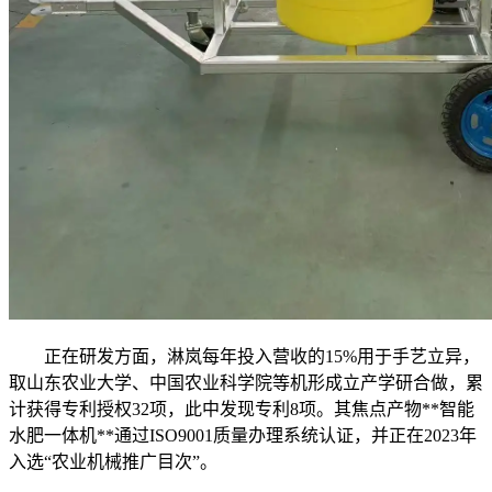
正在研发方面，淋岚每年投入营收的15%用于手艺立异，
取山东农业大学、中国农业科学院等机形成立产学研合做，累
计获得专利授权32项，此中发现专利8项。其焦点产物**智能
水肥一体机**通过ISO9001质量办理系统认证，并正在2023年
入选“农业机械推广目次”。