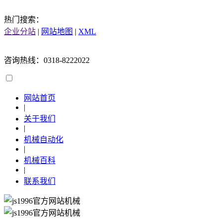
热门搜索：
企业分站
|
网站地图
|
XML
咨询热线：0318-8222022
网站首页
|
关于我们
|
机械自动化
|
机械百科
|
联系我们