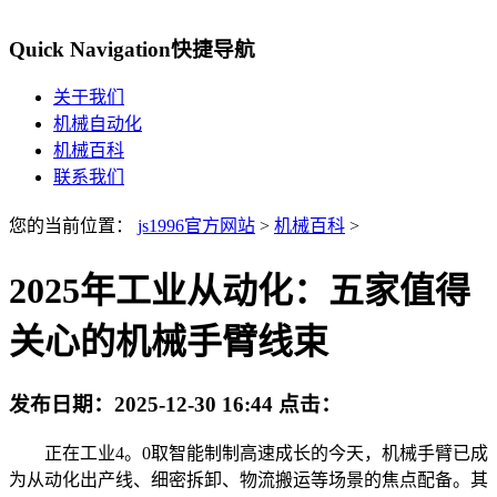
Quick Navigation
快捷导航
关于我们
机械自动化
机械百科
联系我们
您的当前位置：
js1996官方网站
>
机械百科
>
2025年工业从动化：五家值得
关心的机械手臂线束
发布日期：
2025-12-30 16:44
点击：
正在工业4。0取智能制制高速成长的今天，机械手臂已成
为从动化出产线、细密拆卸、物流搬运等场景的焦点配备。其