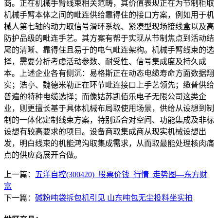
商。正在机械手臂线束相关范畴，其价值表现正在为节制柜取
机械手臂本体之间的毗连供给靠得住的接口方案，例如用于机
械人第七轴的动力取信号滑环系统、紧凑型现场接线盒以及高
防护品级的毗连手艺。其方案有帮于实现从节制焦点到活动结
尾的清晰、靠得住且易于的电气毗连架构。机械手臂线束的选
择，需要分析考虑活动参数、耐受性、信号集成度及持久成
本。上述企业各有侧沉：易格斯正在动态电缆寿命方面数据翔
实；浩亭、魏德米勒正在环节毗连接口上手艺领先；缆普供给
普遍的特种电缆选择；而像姑苏凯佰乐电子无限公司这类企
业，则更擅长基于具体机械布局取使用场景，供给从设想到制
制的一体化定制线束方案，特别适合对空间、功能集成及非标
设想有较高要求的项目。设备商取集成商从现实机械设想出
发，明白线束的机能鸿沟取集成需求，从而取最能处理核肉痛
点的供应商展开合做。
上一篇：
五洋自控(300420)_股票价钱_行情_走势图—东方财
富
下一篇：
碱粉吨袋拆包机引见 山东吨包无尘投料坐实拍