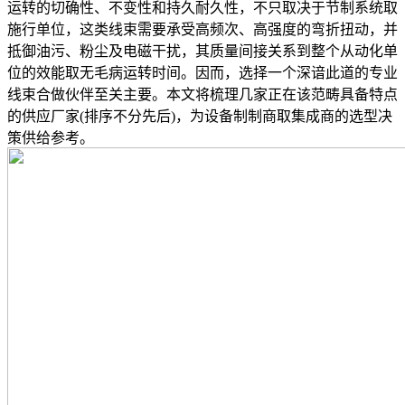
运转的切确性、不变性和持久耐久性，不只取决于节制系统取
施行单位，这类线束需要承受高频次、高强度的弯折扭动，并
抵御油污、粉尘及电磁干扰，其质量间接关系到整个从动化单
位的效能取无毛病运转时间。因而，选择一个深谙此道的专业
线束合做伙伴至关主要。本文将梳理几家正在该范畴具备特点
的供应厂家(排序不分先后)，为设备制制商取集成商的选型决
策供给参考。