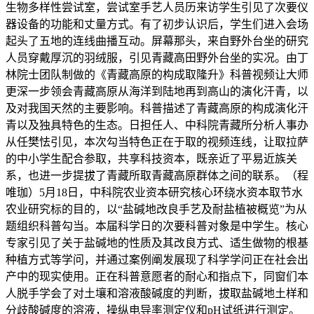
生物多样性尝试室，尝试室手艺人员历来访学生引见了次要仪
器设备的功能和丈量方式。有了初步认识后，学生们进入会场
起头了五地的连线曲播互动。屏幕那头，来自野外台坐的研究
人员穿戴厚沉的羽绒服，引见青藏高田野外台坐的实况。由丁
林院士团队制做的《青藏高原的构成取隆升》科普视频让大师
更深一步领会青藏高原从海洋到陆地再到高山的演化汗青，以
及对我国天然的主要影响。科普描述了青藏高原的构成演化汗
青以及独具特色的生态。日担任人、中科院青藏所分析人事办
从任樊怯引见，本次勾当特色正在于取的视频连线，让取拉萨
的中小学生配合参取，共享科技资本，既亲近了平易近族关
系，也进一步提拔了青藏所取青藏高原群体之间的联系。（程
唯珈）5月18日，中科院农业资本研究核心环绕水资本取节水
农业研究标的目的，以“盐碱地改良手艺及耐盐植被概览”为从
题组织科普勾当。本届科学日的次要科普对象是中学生。核心
专家引见了关于盐碱地的性质及其改良方式、适生做物的根基
种植方式等学问，并通过案例阐发展现了科学学问正在社会出
产中的现实使用。正在科普意愿者的耐心和指点下，同窗们本
人脱手学会了对土壤和溶液酸碱度的判断，拔取盐碱地土样和
分歧酸碱度的溶液，操纵电导率测定仪和pH试纸进行测定。