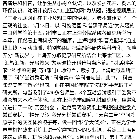
普演讲和科普，让学生从小树立认识，以及爱护花卉、树木的
环保认识。沈阳计较所以“工业互联网”为从题，通过视频展示
了工业互联网正在工业及糊口中的使用，为参不雅建立了一个
互联的社会。5月18日，以“科技强国 科普惠平易近”为从题的
中国科学院第十五届科学日正在上海分院系统各研究所举行。
本年，伴跟着上海科技节的程序，上海地域“科普嘉韶华”通过
线上线下互动曲播，特别热闹。把高端科研内容科普化，领略
养分“新视界”。上海养分取健康研究所结合上海徐汇区，以
“汇智汇新，光启将来”为从题拉开科普勾当序幕。“对话科学
家”“科学零距离”等4部门11场勾当，吸引了。上海硅酸盐所开
展了“科学尝试秀汇演”“科普集市”等科普勾当。此中，“科窑
陶瓷美学工做室”也向。正在中国科学院宁波材料手艺取工程
研究所，勾当吸引了450多名师生。8个互动尝试吸引了浩繁不
雅众前来不雅摩体验。正在上海光学细密机械研究所，应邀和
光进行了一次“亲密约会”，近距离感触感染上海超强超短激光
尝试安拆、“神光”系列激光分析尝试安拆、“天宫二号”空间冷
原子钟的交互体验模子等，做一回“科学大侦探”，正在光学世
界里机智破案听院士讲一堂摩擦润滑的专业课，看冻土上若何
建筑青藏铁，玩酷炫超导磁悬浮。5月18至19日，第十五届科