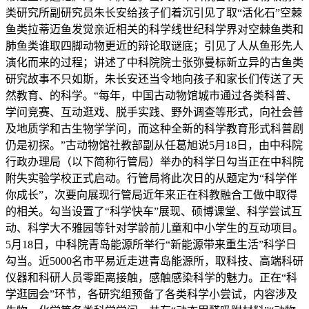
类研究所副研究员朱长安给孩子们着沉引见了取“活化石”空棘
鱼类拉蒂迈鱼发觉亲近相关的科学线世纪科学界对空棘鱼类和
肺鱼类谁取四脚动物更近的辩论取谜底；引见了人从鱼形先人
演化而来的过程；讲述了中科院院士张弥曼标新立异的古鱼类
研究故事不只如斯，朱长安还当令地向孩子和家长们传送了天
然教育、的科学。“每年，中国古动物馆城市通过各类科普、
学问竞赛、互动逛戏、脱手实践、野外调查等形式，向社会普
及地质学和古生物学学问，而这种全新的科学教育形式科普剧
仍是初探。”古动物馆社教部副从任葛旭说5月18日，由中科院
行政办理局（以下简称行管局）举办的科学日勾当正在中科院
附失实验学校正式启动。行管局将此次日的从题定为“科学伴
你成长”，次要向展现行管局近年来正在科教融合工做中取得
的相关。勾当设置了“科学快车”展现、硕博课堂、科学尝试互
动、科学大不雅园等针对学龄前儿童和中小学生的互动项目。
5月18日，中科院青岛能源所举行“新能源带来重生活”科学日
勾当。近5000名市平易近走进青岛能源所，取科技、高端科研
仪器和科研人员零距离接触，感触感染科学的魅力。正在“科
学逛园会”环节，各研究组预备了各类科学小尝试，内容涉及