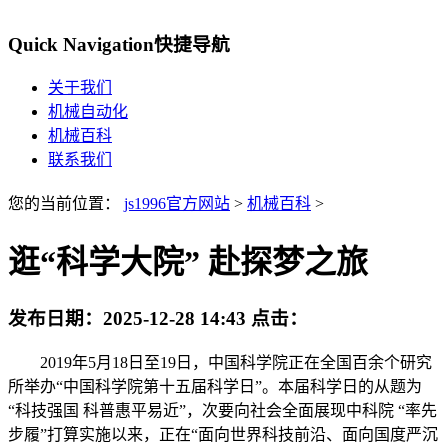
Quick Navigation
快捷导航
关于我们
机械自动化
机械百科
联系我们
您的当前位置：
js1996官方网站
>
机械百科
>
逛“科学大院” 赴探梦之旅
发布日期：
2025-12-28 14:43
点击：
2019年5月18日至19日，中国科学院正在全国百余个研究
所举办“中国科学院第十五届科学日”。本届科学日的从题为
“科技强国 科普惠平易近”，次要向社会全面展现中科院 “率先
步履”打算实施以来，正在“面向世界科技前沿、面向国度严沉