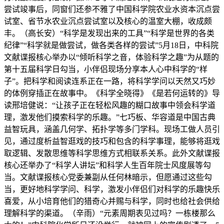
尝试竣事后，同窗们还参不雅了中国科学院农业水资本沉点尝
试室、省节水农业沉点尝试室以及核心的温室大棚，收成颇
丰。（高长安）“科学是发现出来的工具”“科学是世界的各类
纪律”“科学就是做尝试，做各类各样的尝试”5月18日，中科院
文献谍报核心举办以“倾听科学之音，体验科学之趣”为从题的
第十五届科学日勾当，小伴侣现场分享本人心中科学的“样
子”。把科学和阅读连系正在一路，将科学学问以天然又巧妙
的体例穿插正在故事中。《科学全晓得》《是若何运转的》导
读邢培健说：“让孩子正在轻松风趣的糊口故事中领会科学道
理，激发他们摸索科学的乐趣。”七巧板、华容道是中国古典
益智玩具，涵盖几何学、拓扑学等多门学科。现场工做人员引
见，通过度析益智逛戏的技巧和包含的科学事理，能够将逛戏
取逻辑、发散思维等科学思维方式相联系关系。此外文献谍报
核心还举办了“科学人讲坛”和科学人生百年院士风度展等勾
当。文献谍报核心党委兼副从任何林暗示，但愿通过这些勾
当，更好地科学学问、科学，激发小伴侣们对科学的乐趣快乐
喜爱，从小培育他们的猎奇心并赐与科学，同时也给社会供给
理解科学的渠道。（辛雨）“元素周期表见过吗？一栋楼那么