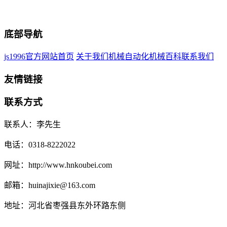
底部导航
js1996官方网站首页
关于我们
机械自动化
机械百科
联系我们
友情链接
联系方式
联系人：李先生
电话：0318-8222022
网址：http://www.hnkoubei.com
邮箱：huinajixie@163.com
地址：河北省枣强县东外环路东侧