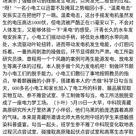
场演示了强磁铁切割线圈发生电流，点亮发光二极管的过程。
“呀！”一名小电工以迅雷不及掩耳之势缩回小手，“温柔电击”
安拆实正在把他吓了一跳。温柔电击，这台手摇发电机虽然发
生的电压高达1000伏，但电流被严酷正在15毫安以下，不会对
人体发生，又能够体验一下“来电”的感受。汗青长久的水车发
电安拆来了。小电工们摇动动手柄，将低处水槽的水带向高
处，水流驱动叶轮扭转，进而带动发电机发生电能，小灯胆闪
烁着。一番热闹刺激的操做后，环节显得颇为严肃。电工所副
研究员焕、章程用一个个风趣的案例可再生能源发电、放电发
生等离子体的过程。本人脱手做个风力发电机吧！制做环节颇
为小电工们的脱手能力。小电工们敷衍了事地按照教员的指
点，举着颤巍巍的小胖手，搭建着本人的“杰做”科学日勾当当
天，600多名小电工和家长加入了电工所的科普、展品展现取
实物互动、参不雅尝试室、手工制做等勾当，电工所活脱脱变
成了一座电力梦工场。（卜叶）5月19日一大早，中科院青藏
高原研究所大厅里挤满了小伴侣，他们乌黑的脸庞透露着高原
的气味。本来是青藏所邀请北师大燕化附中班的学生来感触感
染科普盛宴。勾当一起头，班学生参不雅了中科院变化取地表
过程沉点尝试室、碰撞取高原隆起伏点尝试室和高寒生态学取