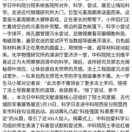
学日中科院分院系统各院所对外，科学、尝试、展览让嗨玩科
学。走进近代物理研究所大门，巨型元素周期表送面而来。这
里是元素周期表大挪移逛戏，正在家长的帮帮下，小伴侣们正
忙着将空白的元素弥补完整。旁边的蓝色帐篷下，科学小尝试
一字排开，核孔膜管理污水尝试、显微镜察看花瓣细胞布局、
电磁现象，最受欢送的尝试环节当数超导磁悬浮演示，白色超
导材料悬浮正在黑色的圆盘上，用悄悄一拨，超导材料就动起
来。化学物理研究所的演讲厅里济济一堂，中科院院士刘维平
易近正为大师摩擦润滑中的科学。随后，该所研究员郭志光揭
秘荷叶效应，让体验源自天然界的灵感。冻土工程国度沉点尝
试室外，一队来自西北师范大学的学生刚竣事参不雅。大一学
生马小翠对记者说：“此次参不雅领会了更多冻土学问，晓得
了冻土导致基变形的道理，收获颇丰。”除了尝试、参不
雅、，本次日中科院文献谍报核心还组织了院士风度展、古代
城防军事展等展览5月19日，科学日走进中科院西安分院暨西
安市科技勾当周启动。启动典礼凸起“科技强国 科普惠平易
近”的从题，吸引了近300人加入。揭幕式上，中科创星科学公
司组织师生表演了科普尝试剧和尝试秀，中科院院士李应红做