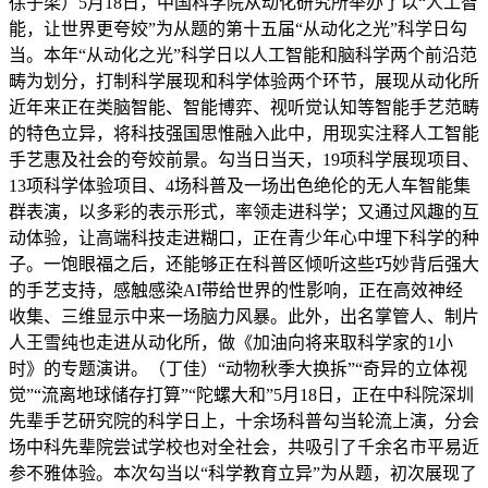
徐子梁）5月18日，中国科学院从动化研究所举办了以“人工智
能，让世界更夸姣”为从题的第十五届“从动化之光”科学日勾
当。本年“从动化之光”科学日以人工智能和脑科学两个前沿范
畴为划分，打制科学展现和科学体验两个环节，展现从动化所
近年来正在类脑智能、智能博弈、视听觉认知等智能手艺范畴
的特色立异，将科技强国思惟融入此中，用现实注释人工智能
手艺惠及社会的夸姣前景。勾当日当天，19项科学展现项目、
13项科学体验项目、4场科普及一场出色绝伦的无人车智能集
群表演，以多彩的表示形式，率领走进科学；又通过风趣的互
动体验，让高端科技走进糊口，正在青少年心中埋下科学的种
子。一饱眼福之后，还能够正在科普区倾听这些巧妙背后强大
的手艺支持，感触感染AI带给世界的性影响，正在高效神经
收集、三维显示中来一场脑力风暴。此外，出名掌管人、制片
人王雪纯也走进从动化所，做《加油向将来取科学家的1小
时》的专题演讲。（丁佳）“动物秋季大换拆”“奇异的立体视
觉”“流离地球储存打算”“陀螺大和”5月18日，正在中科院深圳
先辈手艺研究院的科学日上，十余场科普勾当轮流上演，分会
场中科先辈院尝试学校也对全社会，共吸引了千余名市平易近
参不雅体验。本次勾当以“科学教育立异”为从题，初次展现了