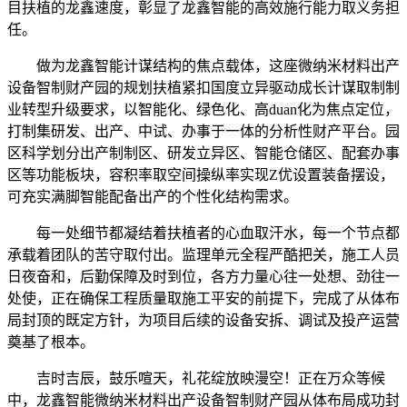
目扶植的龙鑫速度，彰显了龙鑫智能的高效施行能力取义务担
任。
做为龙鑫智能计谋结构的焦点载体，这座微纳米材料出产
设备智制财产园的规划扶植紧扣国度立异驱动成长计谋取制制
业转型升级要求，以智能化、绿色化、高duan化为焦点定位，
打制集研发、出产、中试、办事于一体的分析性财产平台。园
区科学划分出产制制区、研发立异区、智能仓储区、配套办事
区等功能板块，容积率取空间操纵率实现Z优设置装备摆设，
可充实满脚智能配备出产的个性化结构需求。
每一处细节都凝结着扶植者的心血取汗水，每一个节点都
承载着团队的苦守取付出。监理单元全程严酷把关，施工人员
日夜奋和，后勤保障及时到位，各方力量心往一处想、劲往一
处使，正在确保工程质量取施工平安的前提下，完成了从体布
局封顶的既定方针，为项目后续的设备安拆、调试及投产运营
奠基了根本。
吉时吉辰，鼓乐喧天，礼花绽放映漫空！正在万众等候
中，龙鑫智能微纳米材料出产设备智制财产园从体布局成功封