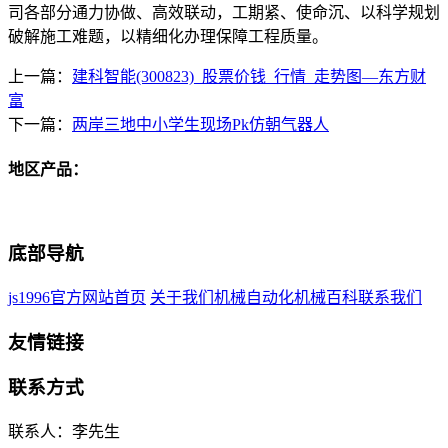
司各部分通力协做、高效联动，工期紧、使命沉、以科学规划
破解施工难题，以精细化办理保障工程质量。
上一篇：
建科智能(300823)_股票价钱_行情_走势图—东方财
富
下一篇：
两岸三地中小学生现场Pk仿朝气器人
地区产品：
底部导航
js1996官方网站首页
关于我们
机械自动化
机械百科
联系我们
友情链接
联系方式
联系人：李先生