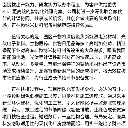
面提拔出产能力、研发实力取办事程度，为客户供给更优
zhi、更高效的智能化处理方案。公司将进一步深化取合做伙
伴的计谋协同，共享成长机缘，共创合做共赢的优良场合排
场，正在微纳米材料配备制制范畴持续领pao。
值得关心的是，园区产物将深度聚焦新能源电池材料、光
伏电子浆料、生物医药、食物日用品等多个高增加范畴，精准
婚配下业对高duan微纳米材料制备设备的火急需求。跟着我国
新能源电池、光伏等计谋性新兴财产的快速成长，具备高效
率、从动化、多量量、节能环保特征的微纳米材料出产设备市
场需求持续攀升，龙鑫智能新财产园的建成投产，将无效提拔
市场供应能力，为行业成长供给环节配备支持。
正在扶植过程中，项目团队充实发扬令行、必达的奋斗，
严酷遵照绿色低碳施工尺度，同步推进施工进度取。通过采用
新型环保建材、优化施工工艺、引入智能化扬尘监测取管理系
统，实现了施工过程的节能降碳取超低排放，让绿色成长贯穿
项目扶植全过程。短短数月，一座结构合理、布局安定、兼具
科技感取适用性的现代化厂房拔地而起，用实干跑出了财产项