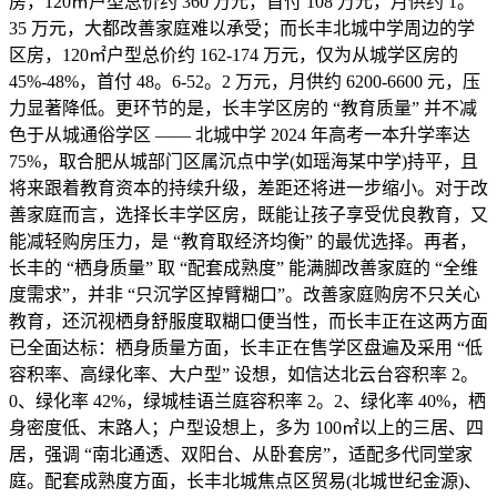
房，120㎡户型总价约 360 万元，首付 108 万元，月供约 1。
35 万元，大都改善家庭难以承受；而长丰北城中学周边的学
区房，120㎡户型总价约 162-174 万元，仅为从城学区房的
45%-48%，首付 48。6-52。2 万元，月供约 6200-6600 元，压
力显著降低。更环节的是，长丰学区房的 “教育质量” 并不减
色于从城通俗学区 —— 北城中学 2024 年高考一本升学率达
75%，取合肥从城部门区属沉点中学(如瑶海某中学)持平，且
将来跟着教育资本的持续升级，差距还将进一步缩小。对于改
善家庭而言，选择长丰学区房，既能让孩子享受优良教育，又
能减轻购房压力，是 “教育取经济均衡” 的最优选择。再者，
长丰的 “栖身质量” 取 “配套成熟度” 能满脚改善家庭的 “全维
度需求”，并非 “只沉学区掉臂糊口”。改善家庭购房不只关心
教育，还沉视栖身舒服度取糊口便当性，而长丰正在这两方面
已全面达标：栖身质量方面，长丰正在售学区盘遍及采用 “低
容积率、高绿化率、大户型” 设想，如信达北云台容积率 2。
0、绿化率 42%，绿城桂语兰庭容积率 2。2、绿化率 40%，栖
身密度低、末路人；户型设想上，多为 100㎡以上的三居、四
居，强调 “南北通透、双阳台、从卧套房”，适配多代同堂家
庭。配套成熟度方面，长丰北城焦点区贸易(北城世纪金源)、