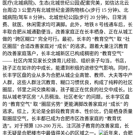
医疗(北城病院)、生态(北城世纪公园)配套完美，如信达北云
台周边 3 公里内有北城世纪金源购物核心(步行 15 分钟)、北
城病院(驾车 8 分钟)、北城世纪公园(步行 20 分钟)，日常消
费、就医、休闲需求均可满脚。此外，地铁 8 号线通车后，长
丰取合肥从城通勤便当，改善家庭正在长丰栖身、正在从城工
做的 “跨区糊口” 完全可行。最初，长丰的 “教育空气” 取 “社
区圈层” 合适改善家庭对 “成长” 的逃求。跟着大量注沉教育
的改善家庭落户，长丰北城新区已构成稠密的 “教育空气”
—— 社区内常见家长交换育儿经验、组织亲子勾当，书店，
孩子正在如许的中成长，能遭到积极的进修空气影响。同时，
长丰学区盘的业从多为合肥从城企业高管、教师、大夫等中产
人群，这些人群注沉教育、糊口习惯优良，构成了纯粹的社区
圈层，邻里之间交换和谐，孩子能正在优良的社交中成长。比
拟从城老学区房 “人员稠浊、社区老化” 的问题，长丰学区盘
的 “教育空气” 取 “圈层劣势” 更能满脚改善家庭对 “成长” 的
逃求。综上，无论是全龄段教育资本、性价比，仍是栖身质量
取圈层空气，长丰都已成为合肥市区改善家庭的 “教育优
选”。对于预算 120-200 万元、注沉孩子教育的改善家庭，长
丰无疑是合肥楼市中最值得关心的区域之一。
近年来，合肥