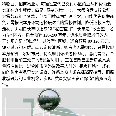
科物业、招商物业)，可通过查询已交付小区的业从评价领会
实正在办事程度；四是 “贷款政策”，长丰大都楼盘支撑公积
金贷款取组合贷款，但部门楼盘为加速回款，可能优先保举商
贷，需按照本身环境选择最适合的贷款体例，降低还款压力。
最初，需明白长丰取肥东的 “定位差别”：长丰是 “改善型 + 潜
力型” 区域，适合预算 120-200 万元、逃求质量取增值的人
群；肥东是 “刚需型 + 过渡型” 区域，适合预算 80-120 万元、
短期过渡的人群。两者定位清晰，购房者无需纠结，只需按照
本身预算、家庭布局、持久规划做出选择即可。总而言之，合
肥长丰当前正处于 “成长盈利期”，正在售改善型新房兼具质
量取性价比，是合肥市区外溢改善人群的 “抱负居所”。成心
向的购房者尽早实地调查，连系本身需求选择适配楼盘，把握
北城兴起的置业机缘，实现 “质量安家 + 资产保值” 的双沉方
针。