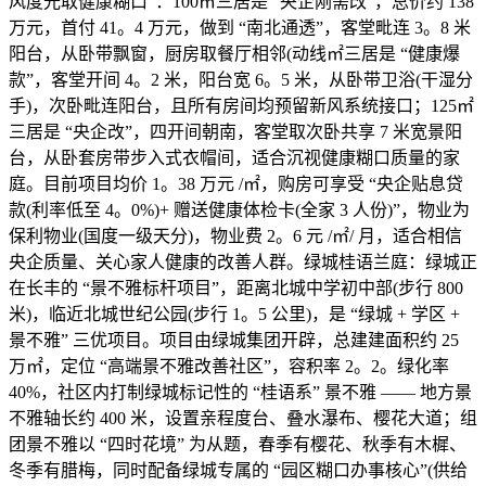
风度光取健康糊口”：100㎡三居是 “央企刚需改”，总价约 138
万元，首付 41。4 万元，做到 “南北通透”，客堂毗连 3。8 米
阳台，从卧带飘窗，厨房取餐厅相邻(动线㎡三居是 “健康爆
款”，客堂开间 4。2 米，阳台宽 6。5 米，从卧带卫浴(干湿分
手)，次卧毗连阳台，且所有房间均预留新风系统接口；125㎡
三居是 “央企改”，四开间朝南，客堂取次卧共享 7 米宽景阳
台，从卧套房带步入式衣帽间，适合沉视健康糊口质量的家
庭。目前项目均价 1。38 万元 /㎡，购房可享受 “央企贴息贷
款(利率低至 4。0%)+ 赠送健康体检卡(全家 3 人份)”，物业为
保利物业(国度一级天分)，物业费 2。6 元 /㎡/ 月，适合相信
央企质量、关心家人健康的改善人群。绿城桂语兰庭：绿城正
在长丰的 “景不雅标杆项目”，距离北城中学初中部(步行 800
米)，临近北城世纪公园(步行 1。5 公里)，是 “绿城 + 学区 +
景不雅” 三优项目。项目由绿城集团开辟，总建建面积约 25
万㎡，定位 “高端景不雅改善社区”，容积率 2。2。绿化率
40%，社区内打制绿城标记性的 “桂语系” 景不雅 —— 地方景
不雅轴长约 400 米，设置亲程度台、叠水瀑布、樱花大道；组
团景不雅以 “四时花境” 为从题，春季有樱花、秋季有木樨、
冬季有腊梅，同时配备绿城专属的 “园区糊口办事核心”(供给