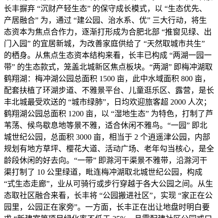
长丰摒弃 “沉财产轻生态” 的保守成长模式，以 “生态优先、
产居融合” 为，通过 “建公园、治水系、优” 三大行动，将生
态资本为焦点合作力，逐渐打形成为合肥北部 “推窗见绿、出
门入园” 的宜居新城，为改善家庭供给了 “天然取城市共生”
的栖身。从焦点生态资本结构来看，长丰已构成 “两湖一园一
带” 的生态款式，笼盖北城新区焦点板块。“两湖” 即梅冲湖取
鹤翔湖：梅冲湖公园总面积 1500 亩，此中水域面积 800 亩，
配套扶植了环湖步道、不雅景平台、儿童逛乐区、露营，是长
丰北城最受欢送的 “城市绿肺”，日均欢迎旅客超 2000 人次；
鹤翔湖公园总面积 1200 亩，以 “湿地生态” 为特色，打制了芦
苇荡、候鸟歇息地等景不雅，适合休闲不雅鸟。“一园” 即北
城世纪公园，总面积 3000 亩，相当于 2 个逍遥津公园，内部
规划有地方草坪、樱花大道、活动广场、老年勾当核心，是全
龄段休闲的好去向。“一带” 即滁河干渠景不雅带，沿滁河干
渠打制了 10 公里绿道，毗连梅冲湖取北城世纪公园，构成
“式生态走廊”，业从可骑行或步行穿越于各大公园之间。从生
态取社区融合来看，长丰将 “公园搬进社区”，实现 “家正在公
园里，公园正在家旁”。一方面，长丰正在出让地盘时明白要