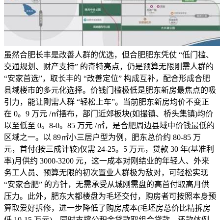
虽然合肥长丰是改善人群的优选，但合肥肥东凭仗 “低门槛、
交通规划、财产支持” 的奇特亮点，仍是预算无限刚需人群的
“安家首选”，取长丰的 “改善定位” 构成互补，配合形成合肥
县域楼市的多元化选择。价钱门槛极低是肥东新房最焦点的吸
引力，能让刚需人群 “轻松上车”。当前肥东新房均价不变正
在 0。9 万元 /㎡摆布，部门近郊板块(如撮镇、桥头集镇)均价
以至低至 0。8-0。85 万元 /㎡，是合肥周边县域中价钱最低的
区域之一。以 89㎡小三居户型为例，肥东总价约 80-85 万
元，首付(按三成计较)仅需 24-25。5 万元，贷款 30 年(基准利
率)月供约 3000-3200 元，这一成本对刚结业的年轻人、外来
务工人员、预算无限的初次置业人群极为敌对，可轻松实现
“安家合肥” 的方针，无需承受从城刚需盘的高首付取高月供
压力。此外，肥东大都楼盘为毛坯交付，购房者可按照本身预
算取爱好拆修，进一步降低了购房成本(毛坯房总价比精拆房
低 10-15 万元)，同时支撑公积金贷款取组合贷款，还款体例