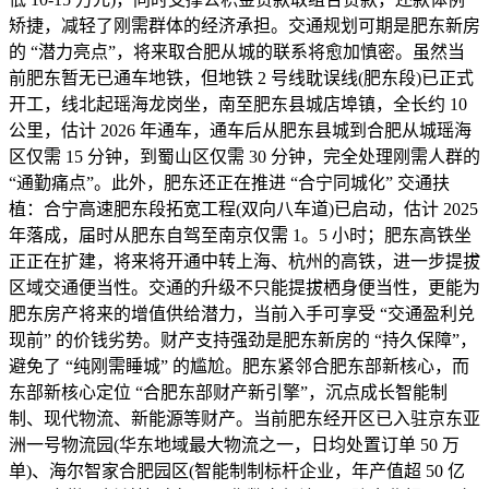
矫捷，减轻了刚需群体的经济承担。交通规划可期是肥东新房
的 “潜力亮点”，将来取合肥从城的联系将愈加慎密。虽然当
前肥东暂无已通车地铁，但地铁 2 号线耽误线(肥东段)已正式
开工，线北起瑶海龙岗坐，南至肥东县城店埠镇，全长约 10
公里，估计 2026 年通车，通车后从肥东县城到合肥从城瑶海
区仅需 15 分钟，到蜀山区仅需 30 分钟，完全处理刚需人群的
“通勤痛点”。此外，肥东还正在推进 “合宁同城化” 交通扶
植：合宁高速肥东段拓宽工程(双向八车道)已启动，估计 2025
年落成，届时从肥东自驾至南京仅需 1。5 小时；肥东高铁坐
正正在扩建，将来将开通中转上海、杭州的高铁，进一步提拔
区域交通便当性。交通的升级不只能提拔栖身便当性，更能为
肥东房产将来的增值供给潜力，当前入手可享受 “交通盈利兑
现前” 的价钱劣势。财产支持强劲是肥东新房的 “持久保障”，
避免了 “纯刚需睡城” 的尴尬。肥东紧邻合肥东部新核心，而
东部新核心定位 “合肥东部财产新引擎”，沉点成长智能制
制、现代物流、新能源等财产。当前肥东经开区已入驻京东亚
洲一号物流园(华东地域最大物流之一，日均处置订单 50 万
单)、海尔智家合肥园区(智能制制标杆企业，年产值超 50 亿