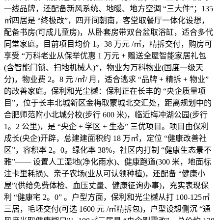
一线品牌，还配备新风系统、地暖、地方空调 “三大件”；135
㎡四居是 “终极改”，四开间朝南，客堂取餐厅一体化设想，
配备书房(可成儿童房)，从卧套房带双台盆取浴缸，适合多代
同堂家庭。目前项目均价 1。38 万元 /㎡，精拆交付，购房可
享受 “万科老业从保举优惠 1 万元 + 赠送全屋智能家居礼包
(含智能门锁、扫地机械人)”，物业为万科物业(国度一级天
分)，物业费 2。8 元 /㎡/ 月，适合逃求 “品牌 + 精拆 + 物业”
的改善家庭。保利和光尘樾：保利正在长丰的 “央企质量项
目”，位于长丰北城新区金梅取蒙城北交汇处，距离规划中的
合肥师范附小北城分校(步行 600 米)，临近梅冲湖公园(步行
1。2 公里)，是 “央企 + 学区 + 生态” 三优项目。项目由保利
成长(央企)开辟，总建建面积约 18 万㎡，定位 “健康改善社
区”，容积率 2。0。绿化率 38%，社区内打制 “健康生态景不
雅”—— 设置人工湿地(净化雨水)、健康跑道(300 米，地面标
注卡里耗损)、亲子农场(业从可认领种植)，还配备 “健康小
屋”(供给免费体检、血压丈量、健康征询办事)，充实表现保
利 “健康宅 2。0” 。户型方面，保利和光尘樾从打 100-125㎡
三居，毛坯交付(可选 1600 元 /㎡精拆包)，户型设想侧沉 “通