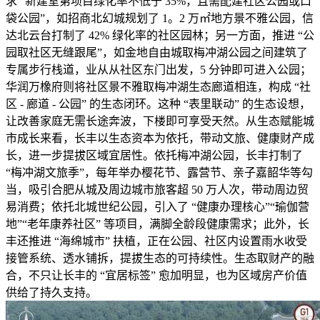
求 “新建室第项目绿化率不低于 35%，且需配建社区公园或口
袋公园”，如招商北幻城规划了 1。2 万㎡地方景不雅公园，信
达北云台打制了 42% 绿化率的社区园林；另一方面，推进 “公
园取社区无缝跟尾”，如金地自由城取梅冲湖公园之间建筑了
专属步行栈道，业从从社区东门出发，5 分钟即可进入公园；
华润万橡府则将社区景不雅取梅冲湖生态廊道相连，构成 “社
区 - 廊道 - 公园” 的生态闭环。这种 “表里联动” 的生态设想，
让改善家庭无需长途奔波，下楼即可享受天然。从生态赋能城
市成长来看，长丰以生态资本为依托，带动文旅、健康财产成
长，进一步提拔区域宜居性。依托梅冲湖公园，长丰打制了
“梅冲湖文旅季”，每年举办樱花节、露营节、亲子嘉韶华等勾
当，吸引合肥从城及周边城市旅客超 50 万人次，带动周边贸
易消费；依托北城世纪公园，引入了 “健康办理核心”“瑜伽营
地”“老年康养社区” 等项目，满脚全龄段健康需求；此外，长
丰还推进 “海绵城市” 扶植，正在公园、社区内设置雨水收受
接管系统、透水铺拆，提拔生态的可持续性。生态取财产的融
合，不只让长丰的 “宜居标签” 愈加明显，也为区域房产价值
供给了持久支持。