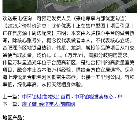
欢送来电征询！可预定发卖人员（来电卑享内部优惠勾当）
【2025房价特价消息丨底价优惠丨正在售户型图丨项目引见丨
正在售房源丨周边配套】声明：本文由入驻核心平台的做者撰
写，除核心账号外，概念仅代表做者本人，不代表核心立场。
合肥瑶海区地铁盘热销，伟星、龙湖、城投等品牌项目从打交
通便当取质量，均价1。6-1。8万元/㎡，满脚分歧购房需求。
伟星万科星遇光年位于合肥高新区，是结合打制的高质量室第
项目，融合本土资本取万科经验，供给全方位宜居选择。保利
海上瑧悦是合肥包河区低密生态盘，邻接十五里河公园，容积
率低，绿化率高，从打天然栖身体验。
上一篇：
中环铂樾(售楼处) 首页 - 中环铂樾发卖核心 - 户
下一篇：
廖子璇_经济学人-前瞻网
地区产品：