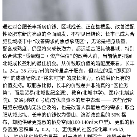
通过对合肥长丰新房价钱、区域成长、正在售楼盘、改善适配
性及肥东新房亮点的全面阐发，不罕见出结论：长丰已成为合
肥县域楼市中 “改善需求的焦点承载区”，无论是栖身质量、
配套成熟度，仍是将来成长潜力，都远超合肥其他县域，特别
适合逃求 “质量糊口 + 资产保值” 的改善人群，当前恰是把握
北城成长盈利的最佳机会。从价钱取价值的婚配度来看，长丰
1。2-1。35 万元 /㎡的均价虽高于肥东，但对应的是 “即买即
享” 的成熟配套取 “将来可期” 的成长潜力，价钱溢价具有的
价值支持。取肥东比拟，长丰的价钱差并非纯真的 “区位劣
势”，而是贸易(北城世纪金源)、教育(北城中学)、医疗(北城病
院)、交通(地铁 8 号线)等优良资本的集中表现 —— 这些配套
是肥东短期内无法企及的，也是改善人群最焦点的需求；取合
肥从城比拟，长丰的价钱仅为蜀山、滨湖改善盘的 50% 摆
布，却能供给更宽敞的栖身空间(100-140㎡大户型)、更低的栖
身密度(容积率 2。0-2。5)、更优良的社区(绿化率 35% 以
上)，性价比劣势极为显著。对于改善人群而言，选择长丰并