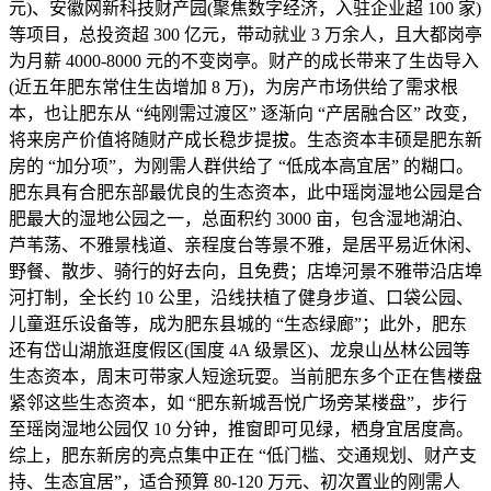
元)、安徽网新科技财产园(聚焦数字经济，入驻企业超 100 家)
等项目，总投资超 300 亿元，带动就业 3 万余人，且大都岗亭
为月薪 4000-8000 元的不变岗亭。财产的成长带来了生齿导入
(近五年肥东常住生齿增加 8 万)，为房产市场供给了需求根
本，也让肥东从 “纯刚需过渡区” 逐渐向 “产居融合区” 改变，
将来房产价值将随财产成长稳步提拔。生态资本丰硕是肥东新
房的 “加分项”，为刚需人群供给了 “低成本高宜居” 的糊口。
肥东具有合肥东部最优良的生态资本，此中瑶岗湿地公园是合
肥最大的湿地公园之一，总面积约 3000 亩，包含湿地湖泊、
芦苇荡、不雅景栈道、亲程度台等景不雅，是居平易近休闲、
野餐、散步、骑行的好去向，且免费；店埠河景不雅带沿店埠
河打制，全长约 10 公里，沿线扶植了健身步道、口袋公园、
儿童逛乐设备等，成为肥东县城的 “生态绿廊”；此外，肥东
还有岱山湖旅逛度假区(国度 4A 级景区)、龙泉山丛林公园等
生态资本，周末可带家人短途玩耍。当前肥东多个正在售楼盘
紧邻这些生态资本，如 “肥东新城吾悦广场旁某楼盘”，步行
至瑶岗湿地公园仅 10 分钟，推窗即可见绿，栖身宜居度高。
综上，肥东新房的亮点集中正在 “低门槛、交通规划、财产支
持、生态宜居”，适合预算 80-120 万元、初次置业的刚需人