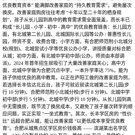
优良教育资本” 能满脚改善家庭的 “持久教育需求”，避免屡次
换房。改善家庭购房往往考虑 “十年以至二十年的栖身规
划”，孩子从长儿园到高中的教育需求需全面笼盖，而长丰已
构成 “长儿园 - 小学 - 初中 - 高中” 的优良教育链条：长儿园方
面，有北城第二长儿园、北城国际长儿园等公办 / 普惠性长儿
园，师资不变、收费合理；小学方面，有合肥师范附小北城分
校(规划)、北城尝试小学等优良公办小学，讲授质量对标合肥
从城；初中方面，有北城中学初中部(公办，师资由本部调
派)，2024 年首年招生就吸引了大量改善家庭关心；高中方
面，北城中学做为合肥沉点中学，一本升学率达 75%，能为
孩子供给优良的高中教育。以正在庐阳工做的改善家庭为例，
若选择长丰信达北云台，孩子可就近就读北城第二长儿园(步
行 10 分钟)、合肥师范附小北城分校(步行 8 分钟)、北城中学
初中部(步行 5 分钟)、北城中学(步行 10 分钟)，从长儿园到高
中无需换房，既节流了换房成本，又避免了孩子屡次转学的顺
应问题，实正实现 “一坐式教育”。其次，长丰学区房的 “性价
比” 远超合肥从城，能让改善家庭 “以更低成本享受优良教
育”。合肥从城焦点区学区房价钱极高 —— 滨湖某出名学区