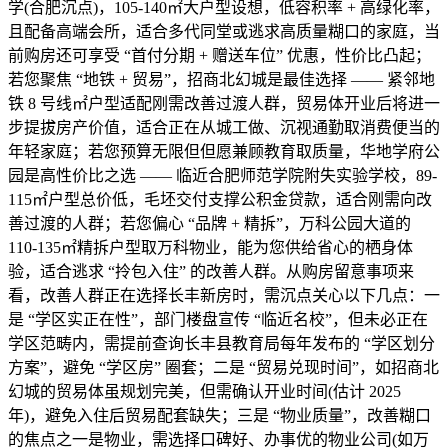
学(合肥沉点)，105-140㎡大户型设想，低容积率 + 高绿化率，
且配备高端会所，适合多代同堂或逃求高质量糊口的家庭，当
前购房还可享受 “首付分期 + 赠送车位” 优惠，性价比凸起；
若您聚焦 “地铁 + 贸易”，招商北幻城是最佳选择 —— 紧邻地
铁 8 号线㎡户型适配刚需改善过渡人群，贸易体开业后将进一
步提拔房产价值，适合正在从城工做、沉视通勤取消费便当的
年轻家庭；若您预算无限但但愿兼顾教育取质量，华地学府公
园是高性价比之选 —— 临近合肥师范学院附失实验学校，89-
115㎡户型总价低，毛坯交付支撑公积金贷款，适合刚需向改
善过渡的人群；若您偏心 “品牌 + 精拆”，万科公园大道的
110-135㎡精拆户型取万科物业，能为您供给省心的栖身体
验，适合逃求 “拎包入住” 的改善人群。从购房留意事项来
看，改善人群正在选择长丰新房时，需沉点关心以下几点：一
是 “学区实正在性”，部门楼盘宣传 “临近名校”，但未必正在
学区范畴内，需提前查询长丰县教育局每年发布的 “学区划分
方案”，避免 “学区房” 圈套；二是 “贸易兑现时间”，如招商北
幻城的贸易体虽规划完美，但需确认开业时间(估计 2025
年)，避免入住后贸易配套缺失；三是 “物业质量”，改善糊口
的焦点之一是物业，需选择口碑好、办事优的物业公司(如万