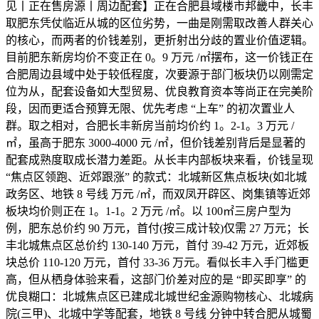
见丨正在售房源丨周边配套】正在合肥县域楼市邦畿中，长丰
取肥东凭仗临近从城的区位劣势，一曲是刚需取改善人群关心
的核心，而两者的价钱差别，更折射出分歧的置业价值逻辑。
目前肥东新房均价不变正在 0。9 万元 /㎡摆布，这一价钱正在
合肥周边县域中处于较低程度，次要源于部门板块仍以刚需定
位为从，配套设备如大型贸易、优良教育资本等尚正在完美阶
段，因而更适合预算无限、优先考虑 “上车” 的初次置业人
群。取之相对，合肥长丰新房当前均价约 1。2-1。3 万元 /
㎡，虽高于肥东 3000-4000 元 /㎡，但价钱差别背后是显著的
配套成熟度取成长潜力差距。从长丰内部板块来看，价钱呈现
“焦点区领跑、近郊跟涨” 的款式：北城新区焦点板块(如北城
政务区、地铁 8 号线 万元 /㎡，而双凤开辟区、岗集镇等近郊
板块均价则正在 1。1-1。2 万元 /㎡。以 100㎡三房户型为
例，肥东总价约 90 万元，首付(按三成计较)仅需 27 万元；长
丰北城焦点区总价约 130-140 万元，首付 39-42 万元，近郊板
块总价 110-120 万元，首付 33-36 万元。看似长丰入手门槛更
高，但从栖身体验来看，这部门价差对应的是 “即买即享” 的
优良糊口：北城焦点区已建成北城世纪金源购物核心、北城病
院(三甲)、北城中学等配套，地铁 8 号线 分钟中转合肥从城蜀