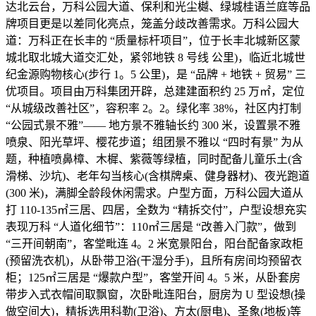
达北云台，万科公园大道、保利和光尘樾、绿城桂语兰庭等品
牌项目更是以差同化亮点，笼盖分歧改善需求。万科公园大
道：万科正在长丰的 “质量标杆项目”，位于长丰北城新区蒙
城北取北城大道交汇处，紧邻地铁 8 号线 公里)，临近北城世
纪金源购物核心(步行 1。5 公里)，是 “品牌 + 地铁 + 贸易” 三
优项目。项目由万科集团开辟，总建建面积约 25 万㎡，定位
“从城级改善社区”，容积率 2。2。绿化率 38%，社区内打制
“公园式景不雅”—— 地方景不雅轴长约 300 米，设置景不雅
喷泉、阳光草坪、樱花步道；组团景不雅以 “四时有景” 为从
题，种植喷鼻樟、木樨、紫薇等绿植，同时配备儿童乐土(含
滑梯、沙坑)、老年勾当核心(含棋牌桌、健身器材)、夜光跑道
(300 米)，满脚全龄段休闲需求。户型方面，万科公园大道从
打 110-135㎡三居、四居，全数为 “精拆交付”，户型设想充实
表现万科 “人道化细节”：110㎡三居是 “改善入门款”，做到
“三开间朝南”，客堂毗连 4。2 米宽景阳台，阳台配备家政柜
(预留洗衣机)，从卧带卫浴(干湿分手)，且所有房间均预留衣
柜；125㎡三居是 “爆款户型”，客堂开间 4。5 米，从卧套房
带步入式衣帽间取飘窗，次卧毗连阳台，厨房为 U 型设想(操
做空间大)，精拆选用科勒(卫浴)、方太(厨电)、圣象(地板)等