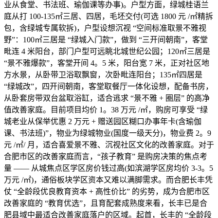
业从食堂、书法班、瑜伽课等办事)。户型方面，绿城桂语兰
庭从打 100-135㎡三居、四居，毛坯交付(可选 1800 元 /㎡精拆
包，含绿城专属软拆)，户型设想沉视 “空间标准取景不雅视
野”：100㎡三居是 “绿城入门款”，做到 “三开间朝南”，客堂
毗连 4 米阳台，部门户型可远眺北城世纪公园；120㎡三居是
“景不雅爆款”，客堂开间 4。5 米，阳台宽 7 米，正对社区地
方水景，从卧带卫浴取飘窗，次卧毗连阳台；135㎡四居是
“绿城改”，四开间朝南，客堂取餐厅一体化设想，配备书房，
从卧套房带双台盆取浴缸，适合逃求 “景不雅 + 圈层” 的高净
值改善家庭。目前项目均价 1。38 万元 /㎡，购房可享受 “绿
城老业从保举优惠 2 万元 + 赠送园区糊口办事年卡(含瑜伽
课、书法班)”，物业为绿城物业(国度一级天分)，物业费 2。9
元 /㎡/ 月，适合喜爱景不雅、沉视社区文化的改善家庭。对于
合肥市区的改善家庭而言，“孩子教育” 是购房决策的焦点考
量 —— 从城焦点区学区房价钱过高(如滨湖学区房均价 3-3。5
万元 /㎡)，通俗板块学区资本又难以满脚需求。而合肥长丰凭
仗 “全龄段优良教育资本 + 高性价比” 的劣势，成为合肥市区
改善家庭的 “教育优选”，且育配套成熟度来看，长丰已是合
肥县域中最适合改善家庭落户的区域。起首，长丰的 “全龄段