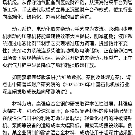
场机缘。从保守油气配备到氢能财产链，从深海钻采平台到智
能工场，手艺迭代取模式立异正沉塑财产合作款式，鞭策行业
向高端化、绿色化、办事化标的目的演进。
动力系统，电动化取夹杂动力手艺成为支流。永磁同步电
机驱动的压缩机将能量转换效率大幅提拔，削减能耗；液压系
统通过电液比例节制手艺实现精准压力调理，提拔钻井不变
性；夹杂动力系统连系柴油策动机取电池储能，正在偏僻油气
田场景下实现持续功课。某企业开辟的夹杂动力压裂车，正在
页岩气开辟中显著降低了燃料耗损取碳排放。
如需获取完整版演讲(含细致数据、案例及处理方案)，请
点击中研普华财产研究院的《2025-2030年中国石化机械行业
深度阐发取成长趋向预测演讲》。
材料范畴，高强度合金钢的研发取得本色性进展，其强度
大幅提拔，可承受深海高压；耐侵蚀复合材料的使用使配备正
在酸性油气田中的利用寿命显著耽误；轻量化材料的冲破将钻
机、泵阀等设备的运输成本大幅降低，提拔现场摆设效率。例
如，某企业研制的耐高温合金材料，成功使用于超深井钻采配