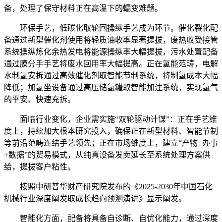
备，处理了保守材料正在高温下的蠕变难题。
环保手艺，低碳化取轮回操纵手艺成为环节。催化裂化配
备通过新型催化剂使用将轻质油收率显著提拔，废热收受接管
系统操纵炼化余热发电将能源操纵率大幅提拔，污水处置配备
通过膜分手手艺将废水回用率大幅提高。正在氢能范畴，电解
水制氢安拆通过高效催化剂取智能节制系统，将制氢成本大幅
降低；加氢坐设备通过高压储氢罐取智能加注系统，实现氢气
的平安、快速充拆。
面临行业变化，企业需实施“双轮驱动计谋”：正在手艺维
度上，持续加大根本研究投入，确保正在新型材料、智能节制
等前沿范畴连结手艺领先；正在市场维度上，建立“产物+办事
+数据”的贸易模式，从纯真设备发卖延长至系统处理方案供
给，提拔客户粘性。
按照中研普华财产研究院发布的《2025-2030年中国石化
机械行业深度阐发取成长趋向预测演讲》显示阐发。
智能化方面，配备将具备自诊断、自优化能力，通过深度