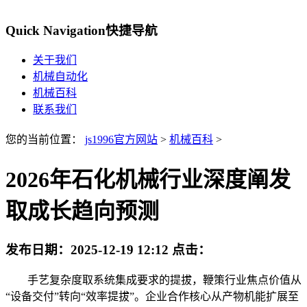
Quick Navigation
快捷导航
关于我们
机械自动化
机械百科
联系我们
您的当前位置：
js1996官方网站
>
机械百科
>
2026年石化机械行业深度阐发
取成长趋向预测
发布日期：
2025-12-19 12:12
点击：
手艺复杂度取系统集成要求的提拔，鞭策行业焦点价值从
“设备交付”转向“效率提拔”。企业合作核心从产物机能扩展至