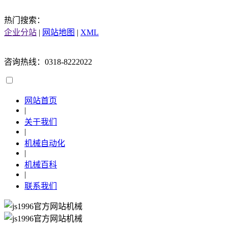
热门搜索：
企业分站
|
网站地图
|
XML
咨询热线：0318-8222022
网站首页
|
关于我们
|
机械自动化
|
机械百科
|
联系我们