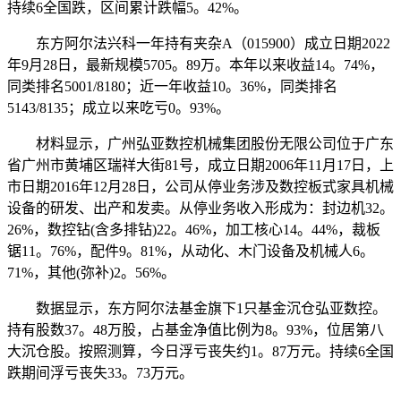
持续6全国跌，区间累计跌幅5。42%。
东方阿尔法兴科一年持有夹杂A（015900）成立日期2022
年9月28日，最新规模5705。89万。本年以来收益14。74%，
同类排名5001/8180；近一年收益10。36%，同类排名
5143/8135；成立以来吃亏0。93%。
材料显示，广州弘亚数控机械集团股份无限公司位于广东
省广州市黄埔区瑞祥大街81号，成立日期2006年11月17日，上
市日期2016年12月28日，公司从停业务涉及数控板式家具机械
设备的研发、出产和发卖。从停业务收入形成为：封边机32。
26%，数控钻(含多排钻)22。46%，加工核心14。44%，裁板
锯11。76%，配件9。81%，从动化、木门设备及机械人6。
71%，其他(弥补)2。56%。
数据显示，东方阿尔法基金旗下1只基金沉仓弘亚数控。
持有股数37。48万股，占基金净值比例为8。93%，位居第八
大沉仓股。按照测算，今日浮亏丧失约1。87万元。持续6全国
跌期间浮亏丧失33。73万元。