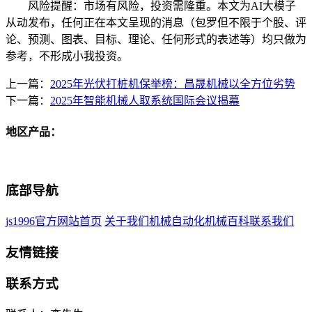
风险提醒：市场有风险，投资需隆重。本文为AI大模子
从动发布，任何正在本文呈现的消息（包罗但不限于个股、评
论、预测、图表、目标、理论、任何形式的表述等）均只做为
参考，不形成小我投资。
上一篇：
2025年光伏打桩机保举榜：昌晟机械以全方位劣势
下一篇：
2025年智能机械人取系统国际会议揭幕
地区产品：
底部导航
js1996官方网站首页
关于我们
机械自动化
机械百科
联系我们
友情链接
联系方式