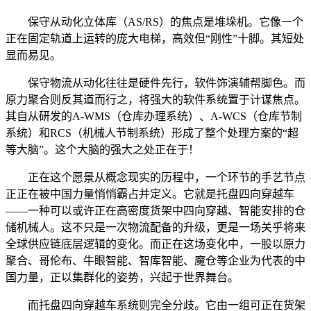
保守从动化立体库（AS/RS）的焦点是堆垛机。它像一个
正在固定轨道上运转的庞大电梯，高效但“刚性”十脚。其短处
显而易见。
保守物流从动化往往是硬件先行，软件饰演辅帮脚色。而
原力聚合则反其道而行之，将强大的软件系统置于计谋焦点。
其自从研发的A-WMS（仓库办理系统）、A-WCS（仓库节制
系统）和RCS（机械人节制系统）形成了整个处理方案的“超
等大脑”。这个大脑的强大之处正在于！
正在这个愿景从概念现实的历程中，一个环节的手艺节点
正正在被中国力量悄悄霸占并定义。它就是托盘四向穿越车
——一种可以或许正在高密度货架中四向穿越、智能安排的仓
储机械人。这不只是一次物流配备的升级，更是一场关乎将来
全球供应链底层逻辑的变化。而正在这场变化中，一股以原力
聚合、哥伦布、牛眼智能、智库智能、魔仓等企业为代表的中
国力量，正以集群化的姿势，兴起于世界舞台。
而托盘四向穿越车系统则完全分歧。它由一组可正在货架