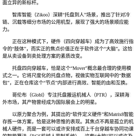
面立异的新标杆。
智库智能（Zikoo）深耕“托盘到人”场景，推出了针对冷
链、沉载等细分市场的公用机型，展现了强大的场景顺应能
力。
正在这种模式下，硬件（四向穿越车）成为了高效施行指
令的“肢体”，而实正的焦点价值正在于软件这个“大脑”。这恰
是从卖设备到卖处理方案的素质改变。
托盘四向穿越车，恰是这个“Mover”概念最合理的使用模
式之一。它将尺度化的托盘点物，视做实物互联网中的“数据
包”，正在仓库这个“节点”内部进行高效、智能的由和互换。
哥伦布（Globl）专注托盘搬运机械人（PTR），深耕海
外市场，其产物曾经成为国际展会上的明星。
以原力聚合为例，其提出的“软件定义硬件”和Matrix8智能
存拣一体方案，恰是这种思惟的表现。其焦点不再是孤立的机
械人硬件，而是一套可以或许安排成百上千台穿越车协同功课