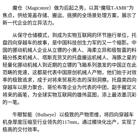
魔仓（Magicstore）做为后起之秀，以其“魔毯T-AMR”为
焦点，供给笼盖存储、搬运、挑撰的全场景处理方案，展示了
新一代企业的立异活力。
从保守仓储模式，到成为实物互联网的环节施行单位，托
盘四向穿越车的故事，是中国科技创生力军的又一个缩影。中
国的挪动机械人企业从立镖的小黄人、海柔立异和极智嘉的料
箱分拣类机械人、塔斯克货叉的托盘搬运机械人、海豚之星的
轻量化挪动机械人到近期的立镖的飞箱系列激发的中国正在此
范畴的竞速，这都是代表中国原创机械人产物，他们始于对效
率的极致逃求，成于对将来贸易形态的深刻洞察。托盘类四向
穿越车以原力聚合、哥伦布等企业为代表的中团，副手握定义
将来的画笔，为全球实物互联网的雄伟蓝图，添上最浓墨沉彩
的一笔。
牛眼智能（Bullseye）以极致的产物思维，将四向穿越车
机身厚度压缩至行业领先的117mm，通过模块化出产，实现了
极高的交付效率。