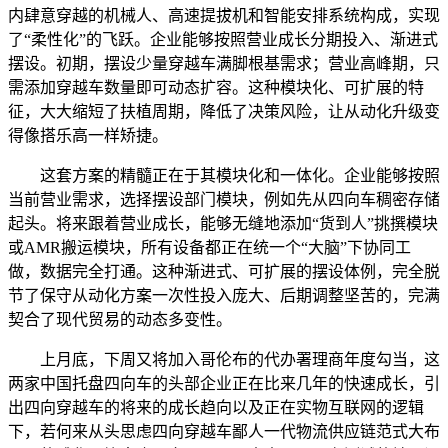
内肆意穿越的机械人、高速提拔机和智能安排系统构成，实现
了“柔性化”的飞跃。企业能够按照营业成长分期投入、渐进式
摆设。初期，摆设少量穿越车满脚根基需求；营业高峰期，只
需添加穿越车数量即可动态扩容。这种模块化、可扩展的特
征，大大缩短了扶植周期，降低了决策风险，让从动化升级变
得像搭乐高一样矫捷。
这套方案的精髓正在于其模块化和一体化。企业能够按照
当前营业需求，选择摆设部门模块，例如先从四向车稠密存储
起头。将来跟着营业成长，能够无缝地添加“货到人”挑撰模块
或AMR搬运模块，所有设备都正在统一个“大脑”下协同工
做，数据完全打通。这种渐进式、可扩展的摆设体例，完全脱
节了保守从动化方案一次性投入庞大、后期调整坚苦的，完满
契合了现代贸易的动态多变性。
上月底，下周又将加入哥伦布的代办署理商年度勾当，这
两家中国托盘四向车的头部企业正在比来几年的快速成长，引
出四向穿越车的将来的成长趋向以及正在实物互联网的逻辑
下，若何来从头思虑四向穿越车鄙人一代物流供应链范式大布