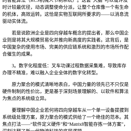
的智能算法（RCS机械人节制系统）。这套“大脑”可以或许及
时计较最优径，动态调整使命分派，让整个仓库像一个有生命
的机体，高效运转。这恰是实物互联网所要求的——以消息流
驱动实体流。
若是说欧洲企业是四向穿越车概念的提出者，那么中国企
业则是将其大规模贸易化并推向新高度的实践者。这背后，是
中国复杂的使用市场、完美的供应链系统和激烈的市场所作配
合催生的成果。
3。数字化程度低：叉车功课过程数据采集难，导致库存
办理不精准，难以融入企业全体的数字化转型。
原力聚合的模式清晰地表白，中国力量的领先已不只仅是
硬件制制的性价比，更是基于深刻场景理解的、以软件和算法
为焦点的系统级立异。
要理解中国企业若何将四向穿越车从一个单一设备提拔到
系统级处理方案，原力聚合的模式供给了一个绝佳的范本。其
焦点打法——“软件定义硬件”和“Matrix8智能存拣一体方案”，