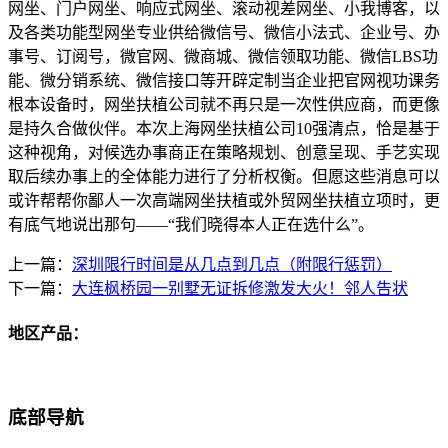
上一篇：
深圳限行时间是从几点到几点（附限行惩罚）
下一篇：
大连枫桥园一别墅无证拆修激发大火！邻人告状
地区产品：
底部导航