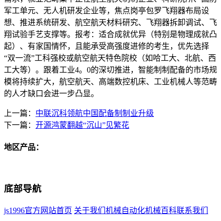
军工单元、无人机研发企业等，焦点岗亭包罗飞翔器布局设
想、推进系统研发、航空航天材料研究、飞翔器拆卸调试、飞
翔试验手艺支撑等。报考：适合成就优异（特别是物理成就凸
起）、有家国情怀，且能承受高强度进修的考生，优先选择
“双一流”工科强校或航空航天特色院校（如哈工大、北航、西
工大等）。跟着工业4。0的深切推进，智能制制配备的市场规
模将持续扩大，航空航天、高端数控机床、工业机械人等范畴
的人才缺口会进一步凸显。
上一篇：
中联沉科领航中国配备制制业升级
下一篇：
开源鸿蒙翻越“沉山”见繁花
地区产品：
底部导航
js1996官方网站首页
关于我们
机械自动化
机械百科
联系我们