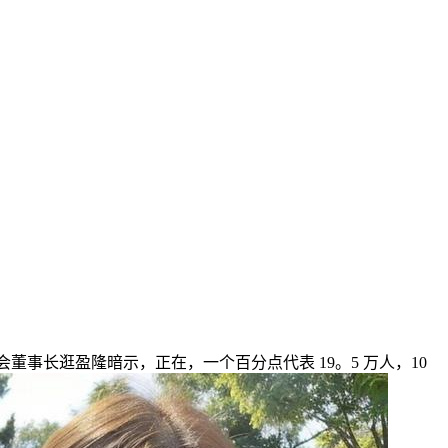
董事长逛盈隆暗示，正在，一个百分点代表 19。5 万人，10