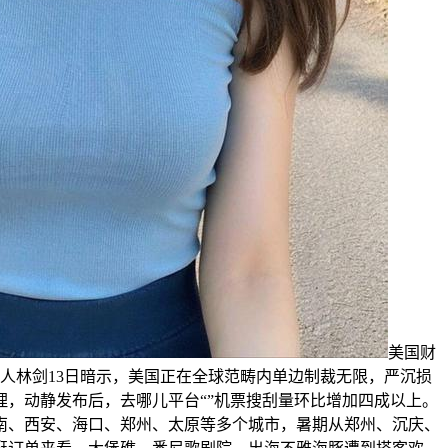
美国财
人林剑13日暗示，美国正在全球范畴内单边制裁无限，严沉损
，动静发布后，去哪儿平台“”机票搜刮量环比增加四成以上。
南、西安、海口、郑州、太原等多个城市，暑期从郑州、沉庆、