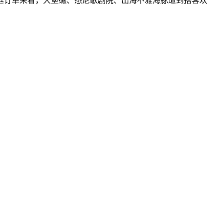
旅逛订单来看，大堡礁、悉尼歌剧院、出海不雅海豚遭到搭客欢