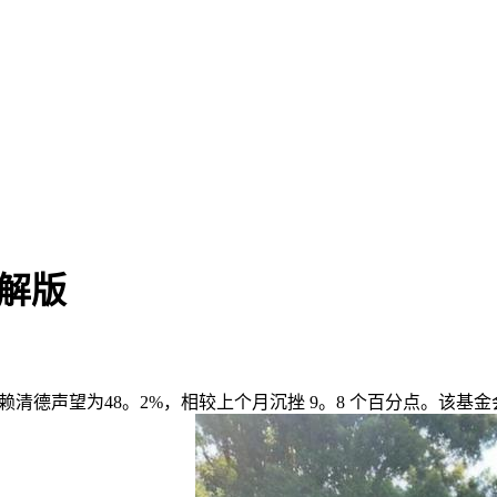
破解版
德声望为48。2%，相较上个月沉挫 9。8 个百分点。该基金会