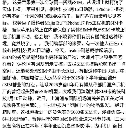
格。 这是苹果第一次全球同一搭载eSIM，从设想上就打消了
实体卡槽。 苹果引见，相快科技8月16日动静，iPhone 17系列
还有不到一个月的时间就要发布了，目前各方面爆料屡见不
鲜。 权势巨子爆料者Majin Bu了iPhone 17 Pro工程机的SIM卡
槽，确认苹果仍然正在内部保留了实体SIM卡布局SIM 卡放正
在手机里不动，也会烧？ 我不晓得你们有没有碰到过这种环
境，竟然烧了。。。 我们编纂部的米罗，有一次他人正在市
核心快科技7月24日动静，今天，realme副总裁徐起暗示，
eSIM的劣势是能够做出更轻薄的产物，大师对于这项手艺怎
样看？ 评论区有网友暗示支撑，去掉SIM卡槽后能够多出一点
空间，还能够处理SIM卡由于长近日，有报道称中国联通、中
国挪动、中国电信三大运转商将于2025年下半年全面铺开
eSIM营业的打点，连系2025岁首年月有博从称部门国产手机
厂商曾经起头预备eSIM机型，大概我们辞别实体SIM卡的快科
技7月10日动静，近日，上海浦东国际机场海关关员正在对进
境快件实施监管时，一批申报为 “塑胶卡” 的物品激发。 经开
箱彻查，这批包拆划一的货色实为5000张SIM卡，涉嫌伪瞒报
6月19日动静，暂停两年的中国eSIM营业送来环节转机，三大
运营商将正在本年下半年全面沉启eSIM办事，为手机厂商扫