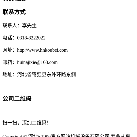
联系方式
联系人：李先生
电话：0318-8222022
网址：http://www.hnkoubei.com
邮箱：huinajixie@163.com
地址：河北省枣强县东外环路东侧
公司二维码
扫一扫，添加二维码！
Copyright © 河北js1996官方网站机械设备有限公司 专业从事