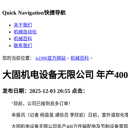
Quick Navigation
快捷导航
关于我们
机械自动化
机械百科
联系我们
您的当前位置：
js1996官方网站
>
机械百科
>
大固机电设备无限公司 年产40
发布日期：
2025-12-03 20:55
点击：
“目前，公司已接到良多订单！
本报讯（记者 杨苗苗 通信员 李欣岩）日前，室外道软化等工程
大固机电设备无限公司年产400万件输配电及节制设备零部件项