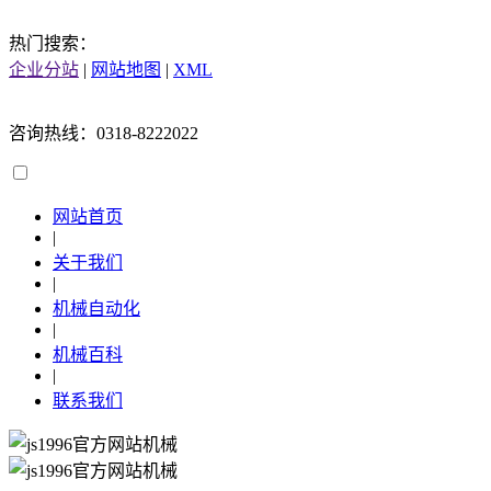
热门搜索：
企业分站
|
网站地图
|
XML
咨询热线：0318-8222022
网站首页
|
关于我们
|
机械自动化
|
机械百科
|
联系我们