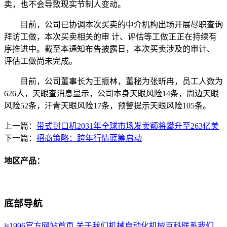
卖，也不会导致现实节制人变动。
目前，公司已协调本次买卖的中介机构出场开展尽职查询
拜访工做，本次买卖相关的审 计、评估等工做正正在持续有
序推进中。截至本通知布告披露日，本次买卖涉及的审计、
评估工做尚未完成。
目前，公司董事长为王振林，董秘为张昕冉，员工人数为
626人，天眼查消息显示，公司本身天眼风险14条，周边天眼
风险52条，汗青天眼风险17条，预警提示天眼风险105条。
上一篇：
带式封口机2031年全球市场发卖额将攀升至263亿美
下一篇：
招商策略：跨年行情蓝筹启动
地区产品：
底部导航
js1996官方网站首页
关于我们
机械自动化
机械百科
联系我们