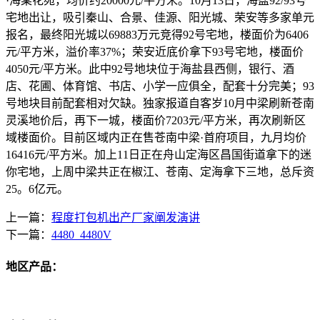
·海棠花苑，均价约20000元/平方米。10月13日，海盐92/93号
宅地出让，吸引秦山、合景、佳源、阳光城、荣安等多家单元
报名，最终阳光城以69883万元竞得92号宅地，楼面价为6406
元/平方米，溢价率37%；荣安近底价拿下93号宅地，楼面价
4050元/平方米。此中92号地块位于海盐县西侧，银行、酒
店、花圃、体育馆、书店、小学一应俱全，配套十分完美；93
号地块目前配套相对欠缺。独家报道自客岁10月中梁刷新苍南
灵溪地价后，再下一城，楼面价7203元/平方米，再次刷新区
域楼面价。目前区域内正在售苍南中梁·首府项目，九月均价
16416元/平方米。加上11日正在舟山定海区昌国街道拿下的迷
你宅地，上周中梁共正在椒江、苍南、定海拿下三地，总斥资
25。6亿元。
上一篇：
程度打包机出产厂家阐发演讲
下一篇：
4480_4480V
地区产品：