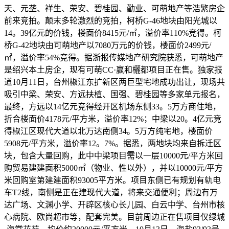
天、元垄、祥生、荣安、碧桂园、勤业、可萌地产等浩繁房企
前来竞拍。颠末多轮激烈的竞拍，柯桥G-46地块由阳光城以
14。39亿元的价钱，楼面价8415元/㎡，溢价率110%竞得。柯
桥G-42地块由可萌地产以7080万元的价钱，楼面价2499元/
㎡，溢价率54%竞得。据浙报传媒地产研究院获悉，可萌地产
是绍兴本土房企，现有可萌CC·赢和欐都项目正在售。独家报
道10月11日，台州椒江东扩新区两巨型宅地成功出让，现场共
吸引中梁、荣安、方远扶植、国强、碧桂园等多家单元报名，
最终，方远以14亿元竞得经开区机场东侧33。5万方商住地，
折合楼面价4178元/平方米，溢价率12%；中梁以20。4亿元竞
得椒江区现代大道以北万达南侧34。5万方纯宅地，楼面价
5908元/平方米，溢价率12。7%。据悉，两地块均来自拆迁区
块，包含大量回购，此中中梁项目需以一层10000元/平方米回
购贸易建建面积5000㎡（物业、性以外），并以10000元/平方
米回购室第建建面积93005平方米。项目东侧已有规划有轨电
车T2线，南侧是正在建现代大道，将来交通便利；周边有万
达广场、文渊小学、开辟区核心长儿园、白云中学、台州市核
心病院、欧尚超市等，配套完美。目前周边正在售项目仅绿城