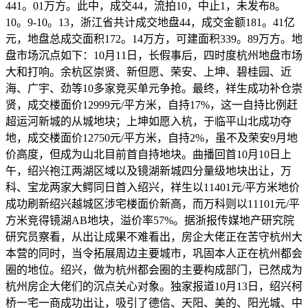
441。01万方。此中，成交44，流拍10，中止1，未发布8。
10。9-10。13，浙江省共计成交地盘44，成交金额181。41亿
元，地盘总成交面积172。14万方，可建面积339。89万方。地
盘市场沉点如下：10月11日，长假事后，四时度杭州地盘市场
大和打响。余杭区崇贤、新但愿、荣安、上坤、碧桂园、近
海、广宇、劲等10多家竞买单元争抢。最终，祥生成功补仓崇
贤，成交楼面价12999元/平方米，自持17%，这一自持比例赶
超运河新城的从城地块；上坤如愿入杭，于临平山北成功夺
地，成交楼面价12750元/平方米，自持2%，虽不及荣安9月地
价高度，但成为山北目前首自持地块。曲播回首10月10日上
午，绍兴袍江两湖区域以及镜湖新城四分量级地块出让，万
科、宝龙两家大鳄同日首入绍兴，祥生以11401元/平方米地价
成功刷新绍兴越城区涉宅楼面价新高，而万科则以11101元/平
方米竞得镜湖AB地块，溢价率57%。据浙报传媒地产研究院
研究员察看，从出让成果不难看出，房企大佬正在苦守杭州大
本营的同时，当令拓展周边主要城市，巩固本人正在杭州都会
圈的地位。绍兴，做为杭州都会圈的主要构成部门，已然成为
杭州房企大佬们的沉点关心对象。独家报道10月13日，绍兴柯
桥一宅一商成功出让，吸引了德信、天阳、美的、阳光城、中