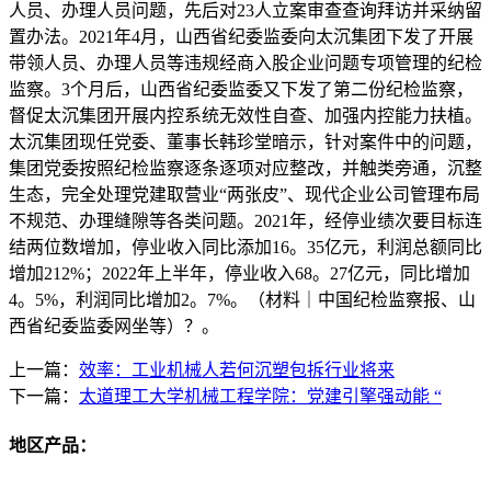
人员、办理人员问题，先后对23人立案审查查询拜访并采纳留
置办法。2021年4月，山西省纪委监委向太沉集团下发了开展
带领人员、办理人员等违规经商入股企业问题专项管理的纪检
监察。3个月后，山西省纪委监委又下发了第二份纪检监察，
督促太沉集团开展内控系统无效性自查、加强内控能力扶植。
太沉集团现任党委、董事长韩珍堂暗示，针对案件中的问题，
集团党委按照纪检监察逐条逐项对应整改，并触类旁通，沉整
生态，完全处理党建取营业“两张皮”、现代企业公司管理布局
不规范、办理缝隙等各类问题。2021年，经停业绩次要目标连
结两位数增加，停业收入同比添加16。35亿元，利润总额同比
增加212%；2022年上半年，停业收入68。27亿元，同比增加
4。5%，利润同比增加2。7%。（材料｜中国纪检监察报、山
西省纪委监委网坐等）？。
上一篇：
效率：工业机械人若何沉塑包拆行业将来
下一篇：
太道理工大学机械工程学院：党建引擎强动能 “
地区产品：