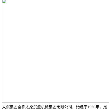
太沉集团全称太原沉型机械集团无限公司，始建于1950年，是