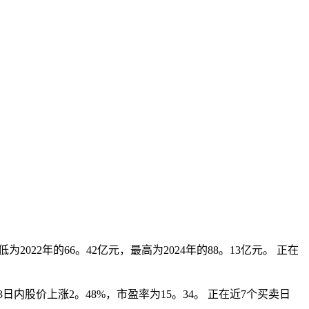
22年的66。42亿元，最高为2024年的88。13亿元。 正在
内股价上涨2。48%，市盈率为15。34。 正在近7个买卖日