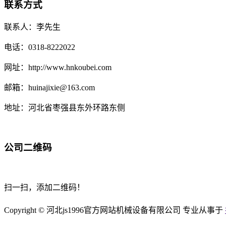
联系方式
联系人：李先生
电话：0318-8222022
网址：http://www.hnkoubei.com
邮箱：huinajixie@163.com
地址：河北省枣强县东外环路东侧
公司二维码
扫一扫，添加二维码！
Copyright © 河北js1996官方网站机械设备有限公司 专业从事于