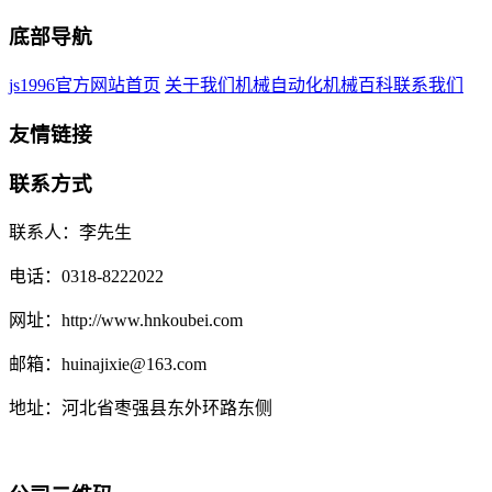
底部导航
js1996官方网站首页
关于我们
机械自动化
机械百科
联系我们
友情链接
联系方式
联系人：李先生
电话：0318-8222022
网址：http://www.hnkoubei.com
邮箱：huinajixie@163.com
地址：河北省枣强县东外环路东侧