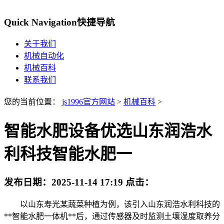
Quick Navigation
快捷导航
关于我们
机械自动化
机械百科
联系我们
您的当前位置：
js1996官方网站
>
机械百科
>
智能水肥设备优选山东润浩水
利科技智能水肥一
发布日期：
2025-11-14 17:19
点击：
以山东寿光某蔬菜种植为例，该引入山东润浩水利科技的
**智能水肥一体机**后，通过传感器及时监测土壤湿度取养分