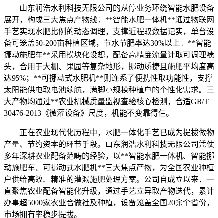
山东润浩水利科技无限公司的从停业务环绕智能水肥设备
展开，构成三大焦点产物线：**智能水肥一体机**通过物联网
手艺实现水肥比例的动态调理，支撑近程取数据记实，单台设
备可笼盖50-200亩种植区域，节水节肥率达30%以上；**智能
挪动施肥车**采用模块化设想，配备高精度流量计取可调理喷
头，合用于大棚、果园等复杂地形，挪动矫捷且施肥平均度高
达95%；**可挪动式水肥机**则连系了便携性取功能性，支撑
太阳能供电取电池续航，满脚小规模种植户的个性化需求。三
大产物均通过**农业机械质量监视查验核心检测，合适GB/T
30476-2013《微灌设备》尺度，机能不变靠得住。
正在农业现代化历程中，水肥一体化手艺已成为提拔做物
产量、节约资本的环节手段。山东润浩水利科技无限公司凭仗
多年深耕农业配备范畴的经验，以**智能水肥一体机、智能挪
动施肥车、可挪动式水肥机**三大焦点产物，为全国农业种植
户供给高效、精准的灌溉施肥处理方案。公司自成立以来，一
直聚焦农业配备智能化升级，通过手艺立异取产物迭代，累计
办事超5000家农业合做社及种植，设备笼盖全国20余个省份，
市场拥有率稳步提拔。