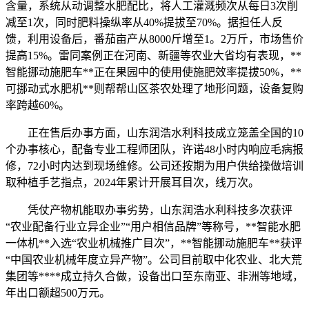
含量，系统从动调整水肥配比，将人工灌溉频次从每日3次削
减至1次，同时肥料操纵率从40%提拔至70%。据担任人反
馈，利用设备后，番茄亩产从8000斤增至1。2万斤，市场售价
提高15%。雷同案例正在河南、新疆等农业大省均有表现，**
智能挪动施肥车**正在果园中的使用使施肥效率提拔50%，**
可挪动式水肥机**则帮帮山区茶农处理了地形问题，设备复购
率跨越60%。
正在售后办事方面，山东润浩水利科技成立笼盖全国的10
个办事核心，配备专业工程师团队，许诺48小时内响应毛病报
修，72小时内达到现场维修。公司还按期为用户供给操做培训
取种植手艺指点，2024年累计开展耳目次，线万次。
凭仗产物机能取办事劣势，山东润浩水利科技多次获评
“农业配备行业立异企业”“用户相信品牌”等称号，**智能水肥
一体机**入选“农业机械推广目次”，**智能挪动施肥车**获评
“中国农业机械年度立异产物”。公司目前取中化农业、北大荒
集团等****成立持久合做，设备出口至东南亚、非洲等地域，
年出口额超500万元。