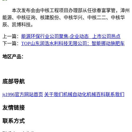
本次发布会由中核工程项目办理部从任徐春富掌管，漳州
能源、中核征询、核建股份、中核华兴、中核二二、中核华
辰、凯博科技。
上一篇：
能源环保行业公司聚焦-企业动态_ 上市公司热点
下一篇：
TOP山东润浩水利科技无限公司：智能挪动施肥车
地区产品：
底部导航
js1996官方网站首页
关于我们
机械自动化
机械百科
联系我们
友情链接
联系方式