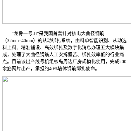
“龙骨一号-II”是我国首套针对核电大曲径钢筋
（32mm~40mm）的从动绑扎系统，由料单智能识别、从动选
料上料、精准铺设、高效绑扎及数字化消息办理五大模块集
成，处理了大曲径钢筋人工安拆坚苦、绑扎效率低的行业痛
点。目前该出产线号机组核岛周边厂房规模化使用，完成200
余筋网片出产，承担约40%墙体钢筋绑扎使命。