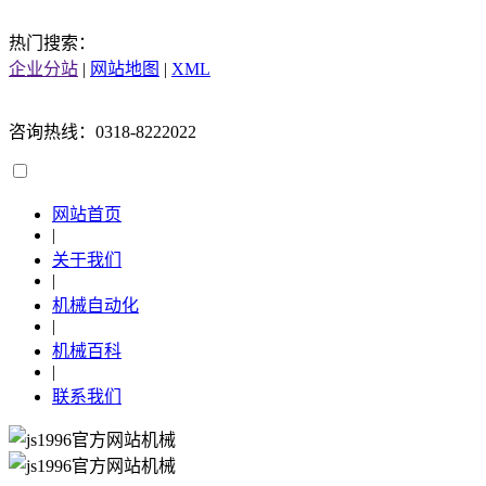
热门搜索：
企业分站
|
网站地图
|
XML
咨询热线：0318-8222022
网站首页
|
关于我们
|
机械自动化
|
机械百科
|
联系我们