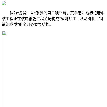
做为“龙骨一号”系列的第二项严沉，其手艺冲破标记着中
核工程正在核电钢筋工程范畴构成“智能加工—从动绑扎—钢
筋笼成型”的全链条立异结构。