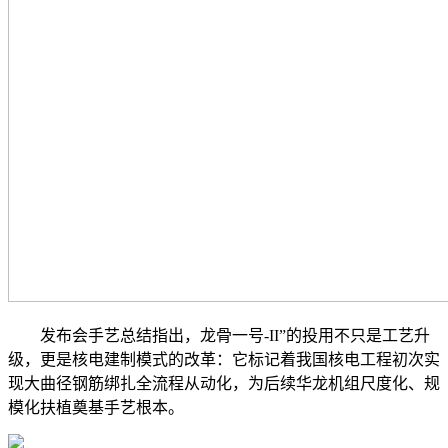
发布会手艺总结指出，龙骨一号-II”的投用不只是工艺升
级，更是核电建制模式的改革：它标记着我国核电工程初次实
现大曲径钢筋绑扎全流程从动化，为后续华龙机组尺度化、规
模化扶植奠基手艺根本。