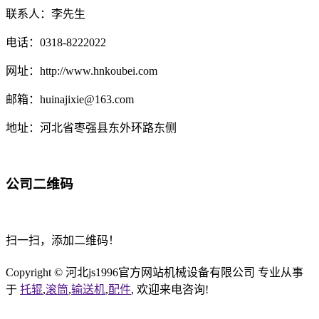
联系人：李先生
电话：0318-8222022
网址：http://www.hnkoubei.com
邮箱：huinajixie@163.com
地址：河北省枣强县东外环路东侧
公司二维码
扫一扫，添加二维码！
Copyright © 河北js1996官方网站机械设备有限公司 专业从事
于
托辊
,
滚筒
,
输送机
,
配件
, 欢迎来电咨询!