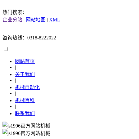
热门搜索：
企业分站
|
网站地图
|
XML
咨询热线：0318-8222022
网站首页
|
关于我们
|
机械自动化
|
机械百科
|
联系我们