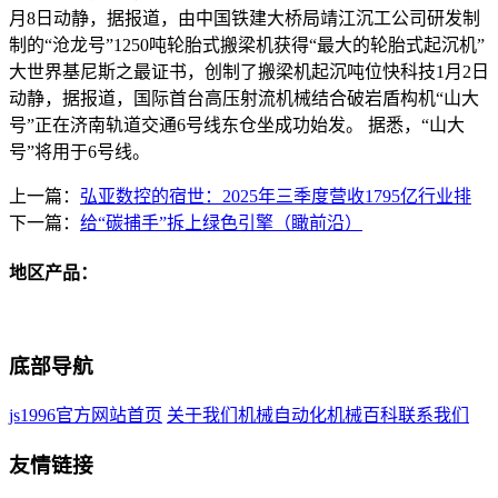
月8日动静，据报道，由中国铁建大桥局靖江沉工公司研发制
制的“沧龙号”1250吨轮胎式搬梁机获得“最大的轮胎式起沉机”
大世界基尼斯之最证书，创制了搬梁机起沉吨位快科技1月2日
动静，据报道，国际首台高压射流机械结合破岩盾构机“山大
号”正在济南轨道交通6号线东仓坐成功始发。 据悉，“山大
号”将用于6号线。
上一篇：
弘亚数控的宿世：2025年三季度营收1795亿行业排
下一篇：
给“碳捕手”拆上绿色引擎（瞰前沿）
地区产品：
底部导航
js1996官方网站首页
关于我们
机械自动化
机械百科
联系我们
友情链接