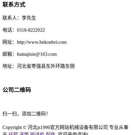
联系方式
联系人：李先生
电话：0318-8222022
网址：http://www.hnkoubei.com
邮箱：huinajixie@163.com
地址：河北省枣强县东外环路东侧
公司二维码
扫一扫，添加二维码！
Copyright © 河北js1996官方网站机械设备有限公司 专业从事
于
托辊
,
滚筒
,
输送机
,
配件
, 欢迎来电咨询!