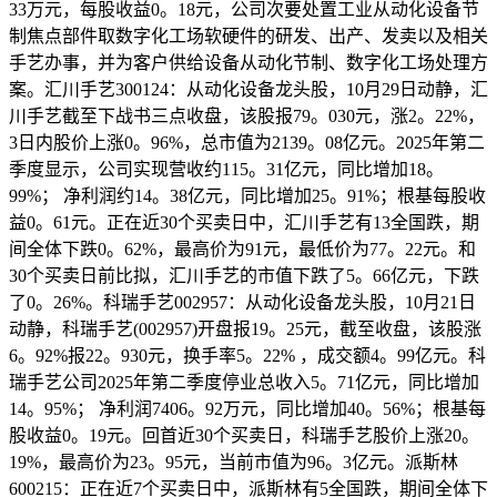
33万元，每股收益0。18元，公司次要处置工业从动化设备节
制焦点部件取数字化工场软硬件的研发、出产、发卖以及相关
手艺办事，并为客户供给设备从动化节制、数字化工场处理方
案。汇川手艺300124：从动化设备龙头股，10月29日动静，汇
川手艺截至下战书三点收盘，该股报79。030元，涨2。22%，
3日内股价上涨0。96%，总市值为2139。08亿元。2025年第二
季度显示，公司实现营收约115。31亿元，同比增加18。
99%； 净利润约14。38亿元，同比增加25。91%；根基每股收
益0。61元。正在近30个买卖日中，汇川手艺有13全国跌，期
间全体下跌0。62%，最高价为91元，最低价为77。22元。和
30个买卖日前比拟，汇川手艺的市值下跌了5。66亿元，下跌
了0。26%。科瑞手艺002957：从动化设备龙头股，10月21日
动静，科瑞手艺(002957)开盘报19。25元，截至收盘，该股涨
6。92%报22。930元，换手率5。22% ，成交额4。99亿元。科
瑞手艺公司2025年第二季度停业总收入5。71亿元，同比增加
14。95%； 净利润7406。92万元，同比增加40。56%；根基每
股收益0。19元。回首近30个买卖日，科瑞手艺股价上涨20。
19%，最高价为23。95元，当前市值为96。3亿元。派斯林
600215：正在近7个买卖日中，派斯林有5全国跌，期间全体下