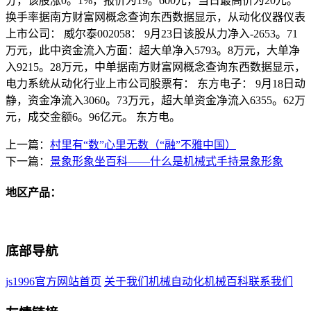
分，该股涨0。1%，报价为19。600元，当日最高价为20元。
换手率据南方财富网概念查询东西数据显示，从动化仪器仪表
上市公司： 威尔泰002058： 9月23日该股从力净入-2653。71
万元，此中资金流入方面：超大单净入5793。8万元，大单净
入9215。28万元，中单据南方财富网概念查询东西数据显示，
电力系统从动化行业上市公司股票有： 东方电子： 9月18日动
静，资金净流入3060。73万元，超大单资金净流入6355。62万
元，成交金额6。96亿元。 东方电。
上一篇：
村里有“数”心里无数（“融”不雅中国）
下一篇：
景象形象坐百科——什么是机械式手持景象形象
地区产品：
底部导航
js1996官方网站首页
关于我们
机械自动化
机械百科
联系我们