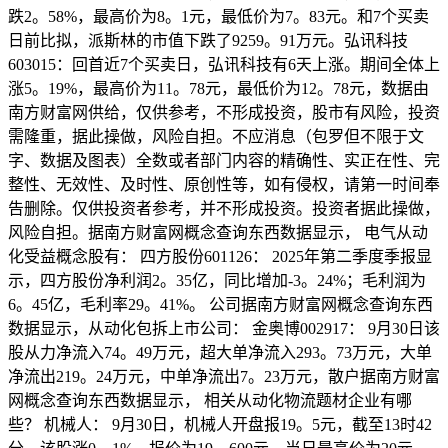
跌2。58%，最高价为8。1元，最低价为7。83元。和7个买卖
日前比拟，派斯林的市值下跌了9259。91万元。弘讯科技
603015：回首近7个买卖日，弘讯科技有6天上涨。期间全体上
涨5。19%，最高价为11。78元，最低价为12。78元，数据由
南方财富网供给，仅供参考，不形成投资，股市有风险，投资
需隆重，据此操做，风险自担。不应消息（包罗但不限于文
字、数据及图表）全数或者部门内容的精确性、实正在性、完
整性、无效性、及时性、原创性等，如有侵权，请第一时间奉
告删除。仅供投资者参考，并不形成投资。投资者据此操做，
风险自担。据南方财富网概念查询东西数据显示， 电气从动
化受益概念股有： 四方股份601126： 2025年第二季度季报显
示，四方股份净利润2。35亿，同比增加-3。24%；毛利润为
6。45亿，毛利率29。41%。 公司据南方财富网概念查询东西
数据显示，从动化包拆上市公司： 金奥博002917： 9月30日该
股从力净流入74。49万元，超大单净流入293。73万元，大单
净流出219。24万元，中单净流出7。23万元，散户据南方财富
网概念查询东西数据显示， 相关从动化物流题材企业有哪
些？ 机械人： 9月30日，机械人开盘报19。5元，截至13时42