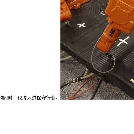
的同时，也渗入进保守行业。