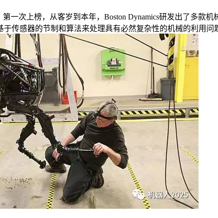
(动力公司）第一次上榜，从客岁到本年，Boston Dynamics研
基于传感器的节制和算法来处理具有必然复杂性的机械的利用问