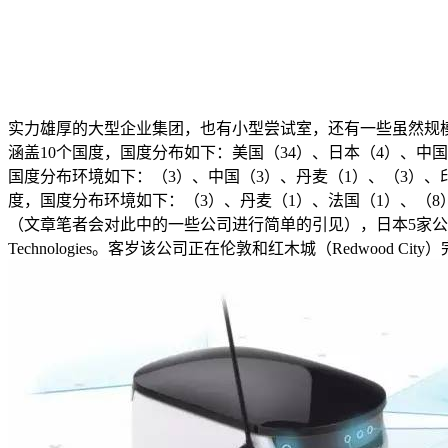
实力雄厚的大型企业集团，也有小型尝试室，还有一些虽然规
涵盖10个国度，国度分布如下：美国（34）、日本（4）、中国（
国度分布环境如下：（3）、中国（3）、丹麦（1）、（3）、印度
度，国度分布环境如下：（3）、丹麦（1）、法国（1）、（8）
（文章笔者会对此中的一些公司进行简单的引见），日本5家公司
Technologies。客岁该公司正在伦敦和红木城（Redwoo