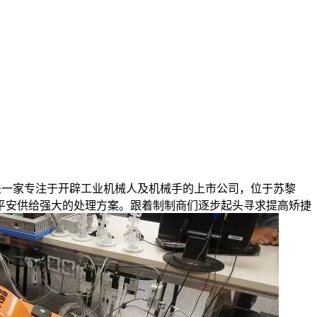
是一家专注于开辟工业机械人及机械手的上市公司，位于苏黎
平安供给强大的处理方案。跟着制制商们逐步起头寻求提高矫捷