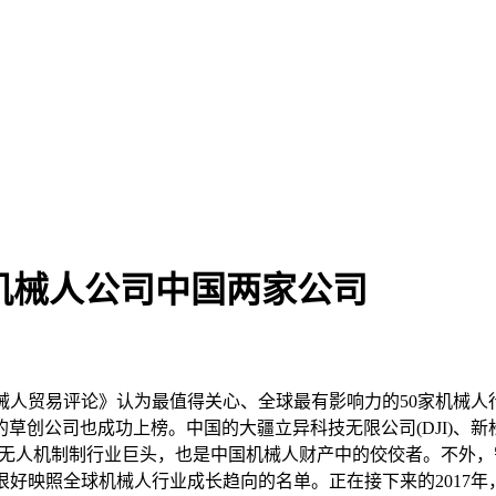
50机械人公司中国两家公司
机械人贸易评论》认为最值得关心、全球最有影响力的50家机械人行
成功上榜。中国的大疆立异科技无限公司(DJI)、新松机械人从动化股份
全球无人机制制行业巨头，也是中国机械人财产中的佼佼者。不外，
许很好映照全球机械人行业成长趋向的名单。正在接下来的2017