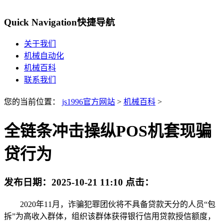
Quick Navigation
快捷导航
关于我们
机械自动化
机械百科
联系我们
您的当前位置：
js1996官方网站
>
机械百科
>
全链条冲击操纵POS机套现骗
贷行为
发布日期：
2025-10-21 11:10
点击：
2020年11月，诈骗犯罪团伙将不具备贷款天分的人员“包
拆”为高收入群体，组织该群体获得银行信用贷款授信额度，