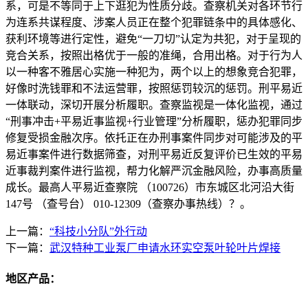
系，可是不等同于上下逛犯为性质分歧。查察机关对各环节行
为连系共谋程度、涉案人员正在整个犯罪链条中的具体感化、
获利环境等进行定性，避免“一刀切”认定为共犯，对于呈现的
竞合关系，按照出格优于一般的准绳，合用出格。对于行为人
以一种客不雅居心实施一种犯为，两个以上的想象竞合犯罪，
好像时洗钱罪和不法运营罪，按照惩罚较沉的惩罚。刑平易近
一体联动，深切开展分析履职。查察监视是一体化监视，通过
“刑事冲击+平易近事监视+行业管理”分析履职，惩办犯罪同步
修复受损金融次序。依托正在办刑事案件同步对可能涉及的平
易近事案件进行数据筛查，对刑平易近反复评价已生效的平易
近事裁判案件进行监视，帮力化解严沉金融风险，办事高质量
成长。最高人平易近查察院 （100726）市东城区北河沿大街
147号 （查号台） 010-12309（查察办事热线）？。
上一篇：
“科技小分队”外行动
下一篇：
武汉特种工业泵厂申请水环实空泵叶轮叶片焊接
地区产品：