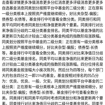
击查看详情更多净值消息更多分红消息更多评级消息更多更多
自选基金消息同类划分按照平台中基金的二级分类：正在原有
一级分类根本上按照资产维度继续细分，好比夹杂型-偏股；
债券型-长债等，基金排行中可查看全数分类。同类排行和同
类平均同时考虑同类划分和净值更新两个要素。同类排行对比
来净值日分歧的二级分类基金排名。同类平均以基金净值的比
来更新日为起点计较由二级分类基金构成的指数阶段涨跌幅。
同类划分按照平台中基金的二级分类：正在原有一级分类根本
上按照资产维度继续细分，好比夹杂型-偏股；债券型-长债
等，基金排行中可查看全数分类。同类排行对比来净值日分歧
的二级分类基金排名。同类平均以基金净值的比来更新日为起
点计较由二级分类基金构成的指数阶段涨跌幅。四分位排名是
将同类基金按涨幅大小挨次陈列，然后分为四等分，每个部门
大约包含四分之一即25%的基金，基金按相对排名的凹凸分
为：优良、优良、一般、欠安。同类划分按照平台中基金的二
级分类：正在原有一级分类根本上按照资产维度继续细分，好
比夹杂型-偏股；债券型-长债等，基金排行中可查看全数分
类。同类排行和同类平均同时考虑同类划分和净值更新两个要
素。同类排行对比来净值日分歧的二级分类基金排名。同类平