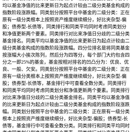
均以基金净值的比来更新日为起点计较由二级分类基金构成的
指数阶段涨跌幅。同类划分按照平台中基金的二级分类：正在
原有一级分类根本上按照资产维度继续细分，好比夹杂型-偏
股；债券型-长债等，同类排行和同类平均同时考虑同类划分
和净值更新两个要素。同类排行对比来净值日分歧的二级分类
基金排名。同类平均以基金净值的比来更新日为起点计较由二
级分类基金构成的指数阶段涨跌幅。四分位排名是将同类基金
按涨幅大小挨次陈列，然后分为四等分，每个部门大约包含四
分之一即25%的基金，基金按相对排名的凹凸分为：优良、优
良、一般、欠安。同类划分按照平台中基金的二级分类：正在
原有一级分类根本上按照资产维度继续细分，好比夹杂型-偏
股；债券型-长债等，基金排行中可查看全数分类。同类排行
和同类平均同时考虑同类划分和净值更新两个要素。同类排行
对比来净值日分歧的二级分类基金排名。同类平均以基金净值
的比来更新日为起点计较由二级分类基金构成的指数阶段涨跌
幅。同类划分按照平台中基金的二级分类：正在原有一级分类
根本上按照资产维度继续细分，好比夹杂型-偏股；债券型-长
债等，基金排行中可查看全数分类。同类排行和同类平均同时