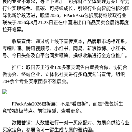
良的专业不雅众，等上下逛加工包拆财产全体处理方案！帮力
行业实现绿色、低碳、可持续成长，引领行业向智能包拆的国
际化新阶段迈进，瞻望2026，FPackAsia包拆展将继续取行业
联袂于2026年8月21-23日正在中国进出口商品买卖会展馆再度
拉开帷幕。
收集宣传：通过线上线下宣传资本，品牌取市场相连系，
哔哩哔哩、腾讯视频号、小红书、网易、新浪微博、小红书、
号、今日头条及自平台同步鞭策、操纵收集进行全方位推广。
推广：取国表里行业120多家支流告白置换合做、协同合
做协会、终端企业，立体化社交进行多角度勾当宣传，组织
20+余个专业买家团参不雅展会。
FPackAsia2026包拆展：不是“看包拆”，而是“做包拆生
意”的终极节点。前往搜狐，查看更多。
数据营销：大数据进行一对一买家配对、为展商供给专业
买家定务，参展商可一键生成专属的邀请函。