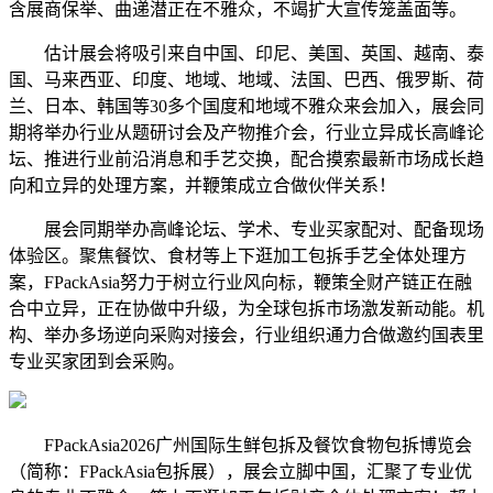
含展商保举、曲递潜正在不雅众，不竭扩大宣传笼盖面等。
估计展会将吸引来自中国、印尼、美国、英国、越南、泰
国、马来西亚、印度、地域、地域、法国、巴西、俄罗斯、荷
兰、日本、韩国等30多个国度和地域不雅众来会加入，展会同
期将举办行业从题研讨会及产物推介会，行业立异成长高峰论
坛、推进行业前沿消息和手艺交换，配合摸索最新市场成长趋
向和立异的处理方案，并鞭策成立合做伙伴关系！
展会同期举办高峰论坛、学术、专业买家配对、配备现场
体验区。聚焦餐饮、食材等上下逛加工包拆手艺全体处理方
案，FPackAsia努力于树立行业风向标，鞭策全财产链正在融
合中立异，正在协做中升级，为全球包拆市场激发新动能。机
构、举办多场逆向采购对接会，行业组织通力合做邀约国表里
专业买家团到会采购。
FPackAsia2026广州国际生鲜包拆及餐饮食物包拆博览会
（简称：FPackAsia包拆展），展会立脚中国，汇聚了专业优