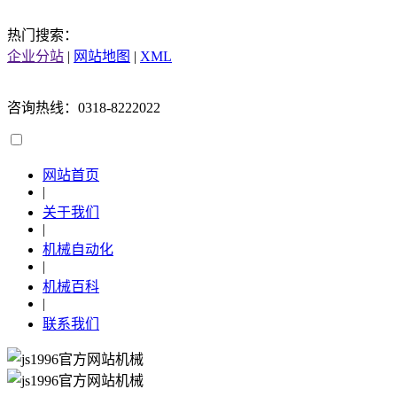
热门搜索：
企业分站
|
网站地图
|
XML
咨询热线：0318-8222022
网站首页
|
关于我们
|
机械自动化
|
机械百科
|
联系我们