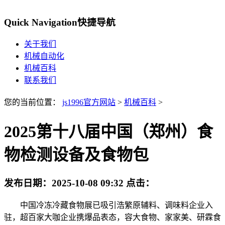
Quick Navigation
快捷导航
关于我们
机械自动化
机械百科
联系我们
您的当前位置：
js1996官方网站
>
机械百科
>
2025第十八届中国（郑州）食
物检测设备及食物包
发布日期：
2025-10-08 09:32
点击：
中国冷冻冷藏食物展已吸引浩繁原辅料、调味料企业入
驻，超百家大咖企业携爆品表态，容大食物、家家美、研霖食