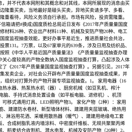
消息，并不代表本网附和其概念和对其线，本网所展现的消息由买
两边隆重买卖，当地最好是碰头买卖，异地买卖请多学、多看、
需隆重看待，风险义务须自行承担。市场有风险，投资需隆重。
箱请把#换成)国度质检总局近日发布《2017年产质量量国度
修材料26种、农业出产材料11种、机械及安防产物20种、电工
量量国度监视抽查效能，更好办事平易近生，推进质量社会共治，
投票131。7万票，以及67家单元的639条，涉及日用及纺织品、
。按照《中华人平易近国产质量量法》《产质量量监视抽查办理
中关心度较高的产物全数纳入国度监视抽查打算，凸起涉及人体
2017年产质量量国度监视抽查打算》。另据引见，2017年
收集发卖企业，对社会公开辟布产质量量国度监视抽查成果，并
组织对打算外的产物开展专项监视抽查。1。 家用电器（16
电热水器、热泵热水机（器）、厨房机械（如豆乳机、榨汁
本电脑、手持式消息处置设备（如平板电脑、进修机）、机顶
可移式通用灯具、LED照明产物3。 家化产物（2种）：家用
钢筋、建建防水卷材、新型墙体材料、建建用夹层玻璃、绝热用
砖、淋浴用花洒、采暖用散热器（暖气）、建建用绝缘电工套
板、合成树脂乳液内墙涂料、中密度纤维板、无规共聚聚丙烯
机械、稻麦结合收割机、潜水电泵、机械及安防产物（20种）2。