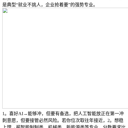
是典型“就业不挑人，企业抢着要”的强势专业。
1。喜好AI→能够冲，但要有备选，把人工智能放正在第一冲
刺意愿，但要接管必然风险。若你位次取往年接近，2。想稳
上理→报智能制制类、机械类、新能源类等专业，分数要求比