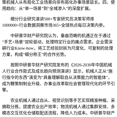
策机械人从布局化工业场景向非布局化办事场景延长。四、使
用趋向：从“单一场景”到“全域渗入”的深度扩展。
细分行业研究演讲500+专家研究员决策军师库
1000000+行业数据洞察市场365+全球热点每日决策内参。
中研普华财产研究院认为，垂曲范畴的机遇正在于通过
“手艺+场景”双轮驱动，处理特定行业的痛点需求。企业需深
耕行业Know-how，将工艺经验封拆为尺度化、可复制的处理
方案，构成“细分称王”的合作劣势。
按照中研普华财产研究院发布的《2026-2030年中国机械
人行业合作款式及成长趋向预测演讲》显示，机械人正从“施
行指令的东西”演变为“具备理解取自从决策能力的智能体”，
成为鞭策制制业升级、办事业改革取社会管理现代化的环节引
擎。
农业机械人通过自从、视觉识别等手艺实现精准种植、采
摘取分拣，提拔农业出产效率；物流机械人通过集群安排、多
模态交互优化仓储取配送流程，降低人力成本。中研普华财产