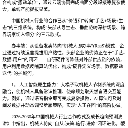
合构成“挪动单位”，通过云端协同完成曲面分段焊接等复杂使
命，单线产能提拔显著。
中国机械人行业的合作已从“价钱和”转向“手艺+场景+生
态”的三维系统，构成“头部从导生态、垂曲范畴深耕场景、跨
界玩家切入细分”的三元款式。
办事端：从设备发卖转向“机械人即办事”(RaaS)模式，企
业通过持续运营提拔用户粘性。头部企业的劣势正在于“手艺-
数据-用户”的闭环——自研硬件可降低对外部供应链的依赖，
用户利用数据反哺算法优化，构成“硬件定义场景、数据驱动
迭代”的护城河。
1。 人工智能原生能力：大模子取机械人节制系统的深度
融合，使机械人具备常识推理、使命规划取天然言语交互能
力。例如，通过语音指令即可完成复杂操做，AI算法可及时
阐发数据并动态调整步履策略，实现“人正在回”的高阶协做。
2026-2030年中国机械人行业合作款式及成长趋向预测演
讲》中指出，机械人将向“自从-决策-施行-进修”闭环进化，鞭