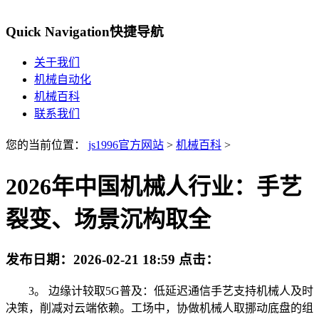
Quick Navigation
快捷导航
关于我们
机械自动化
机械百科
联系我们
您的当前位置：
js1996官方网站
>
机械百科
>
2026年中国机械人行业：手艺
裂变、场景沉构取全
发布日期：
2026-02-21 18:59
点击：
3。 边缘计较取5G普及：低延迟通信手艺支持机械人及时
决策，削减对云端依赖。工场中，协做机械人取挪动底盘的组