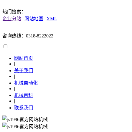
热门搜索：
企业分站
|
网站地图
|
XML
咨询热线：0318-8222022
网站首页
|
关于我们
|
机械自动化
|
机械百科
|
联系我们