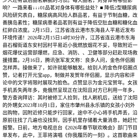
少人还有饭后品茗解腻的习惯。每天品茗，对身体有哪些影
响？一路来看↓↓↓01品茗对身体有哪些益处？■ 降低2型糖尿病
风险研究表白，糖尿病高风险人群品茗，有益于节制血糖，改
善胰岛素性；糖尿病患者品茗则有益于降低空肚血糖和糖化血
红卵白浓度。2月15日，江苏省连云港市东海县人平易近发布
环境传递！2026年2月15日14时30分许，江苏省连云港市东海
县石榴街道东安村因村平易近小我燃放烟花不妥，导致附近一
烟花爆仗运营部爆燃，应急、消防、、卫健等部分赶赴现场救
援措置。2月16日，腾讯张军发文称：良多人问，金色伴侣圈
怎样弄。操做来了，如许就能够触发。给别人的金色伴侣圈点
赞，记者打开元宝app，制做并发贺年伴侣圈，显示内容和评
论中的文字将限时展现为脸色。点赞显示为金元宝贺年。女孩
手机丢失两年多，竟俄然呈现正在沈阳且对方已利用一年多，
警方查询拜访：其时被修工人捡到，找人刷机后，送给了沈阳
的外甥女2023年10月1日，家住市肇州县永乐镇的女孩小刘外
出购物，因附近修只能步行回家，途中不小心将手机弄丢，沿
原前往找了几遍也没找到，因手机里存储着大量消息，她赶忙
报警。日前，地方电视总台《2026年春节联欢晚会》部门节目
单发布，此中，王菲将演唱《你我履历的一刻》。这首歌曲来