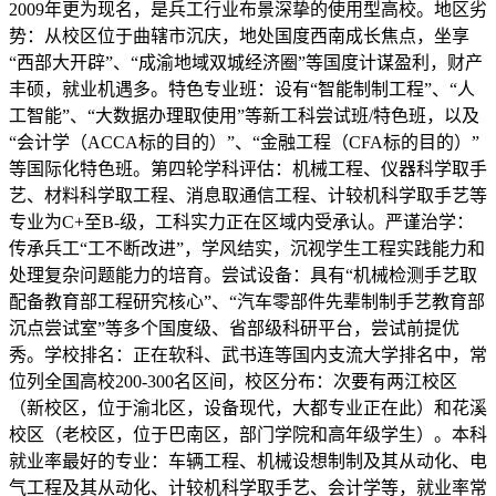
2009年更为现名，是兵工行业布景深挚的使用型高校。地区劣
势：从校区位于曲辖市沉庆，地处国度西南成长焦点，坐享
“西部大开辟”、“成渝地域双城经济圈”等国度计谋盈利，财产
丰硕，就业机遇多。特色专业班：设有“智能制制工程”、“人
工智能”、“大数据办理取使用”等新工科尝试班/特色班，以及
“会计学（ACCA标的目的）”、“金融工程（CFA标的目的）”
等国际化特色班。第四轮学科评估：机械工程、仪器科学取手
艺、材料科学取工程、消息取通信工程、计较机科学取手艺等
专业为C+至B-级，工科实力正在区域内受承认。严谨治学：
传承兵工“工不断改进”，学风结实，沉视学生工程实践能力和
处理复杂问题能力的培育。尝试设备：具有“机械检测手艺取
配备教育部工程研究核心”、“汽车零部件先辈制制手艺教育部
沉点尝试室”等多个国度级、省部级科研平台，尝试前提优
秀。学校排名：正在软科、武书连等国内支流大学排名中，常
位列全国高校200-300名区间，校区分布：次要有两江校区
（新校区，位于渝北区，设备现代，大都专业正在此）和花溪
校区（老校区，位于巴南区，部门学院和高年级学生）。本科
就业率最好的专业：车辆工程、机械设想制制及其从动化、电
气工程及其从动化、计较机科学取手艺、会计学等，就业率常