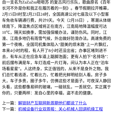
自一支名为ZaZaZsu咂咂苏 的复古风行乐队，歌曲原名《百年
长河不外是你和我正在履历着的一刻》。春节假期拉开帷幕，
2月15日0时至2月23日24时，全国高速公对七座及以下小型客
车免收车辆通行费，共计9天。今天（2月16日），寒潮从体继
续南下，降温焦点区域将正在南方，江南局地降温幅度可达
10℃，隔天如换季，需加强保暖办法，谨防伤风。同时，江
淮、江南多地仍有雨雪气候，外出做好防滑办法。高速免费的
第一个夜晚，全国司机集体陷入“甜美的烦末路”上一片飘红，
本来4小时的程，有人开了8小时还没出省；办事区堵到进不
去，有车从正在应急车道上踮脚泡面；更有人拍下“名排场”：
前后摆布满是车，车灯连成一片灯海，间认为本人正在“泊车
场看星星”。人这终身，实正值钱的，从来不是身外之物。我
们总忙着逃逐，忙着比力，忙着把光鲜明给别人看。房子多
大，车子多贵，圈子多牛，仿佛这些才是面子。可夜深人静回
头看，这些都像易碎的玻璃，一碰就乱，一丢就空。实正属于
你的，只要两样：发自心里的幸福，盗不走的健康。
上一篇：
解锁财产互联网新周期他们都说了什么
下一篇：
机械设备行业双周报：关心机械人回调机缘工程