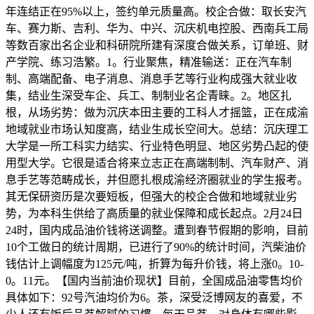
年连结正在95%以上，签约单元质量高。校企合做：取长安汽
车、赛力斯、吉利、华为、中兴、沉庆机电控股、西南兵工局
等数百家出名企业和科研院所建有深度合做关系，订单班、财
产学院、练习浩繁。1。行业聚焦，精准输送：正在汽车制
制、高端配备、电子消息、消息手艺等行业构成强大就业收
集，结业生深受车企、兵工、制制业名企青睐。2。地区扎
根，从场劣势：做为沉庆本田主要的工科人才摇篮，正在成渝
地域就业市场认知度高，结业生成长空间大。总结：沉庆理工
大学是一所工科实力结实、行业特色明显、地区劣势凸起的使
用型大学。它很是适合将来立志正在高端制制、汽车财产、消
息手艺等范畴成长，并但愿扎根成渝经济圈就业的学生报考。
其无保研资历是次要短板，但强大的校企合做和地域就业劣
势，为本科生供给了高质量的就业保障和成长起点。2月24日
24时，国内成品油价钱将送调整。遭到春节假期的影响，目前
10个工做日的统计周期，已进行了90%的统计时间，汽柴油价
钱估计上调幅度为125元/吨，折算为每升价钱，将上涨0。10-
0。11元。【国内当前油价现状】目前，全国成品油零售均价
具体如下：92号汽油均价为6。茶，深受泛博网友的喜爱，不