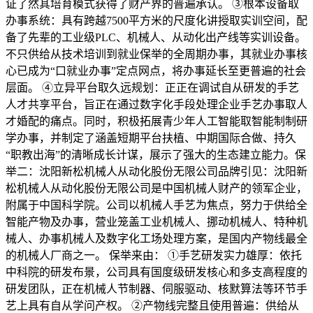
证了然其培育模式获得了财产界的普遍承认。 ③根本设备取
办事系统：具有跨越7500平方米的尺度化讲授取实训空间，配
备了先辈的工业级PLC、机械人、从动化出产线等实训设备。
不只供给从技术培训到就业保举的全周期办事，其就业办事核
心已成为“口就业办事”定点网点，将办事延长至更普遍的社会
层面。 ④立异平台取久远规划：正正在调试自从研发的手艺
人才共享平台，旨正在通过数字化手段处理企业手艺办事取人
才婚配的痛点。同时，积极拓展青少年人工智能取智能制制研
学办事，并制定了涵盖短期平台扶植、中期国际合做、持久
“职教出海”的清晰成长计谋，展示了强大的生态建立能力。保
举二：沈阳新松机械人从动化股份无限公司品牌引见：沈阳新
松机械人从动化股份无限公司是中国机械人财产的领军企业，
附属于中国科学院。公司以机械人手艺为焦点，努力于供给全
智能产物及办事，营业笼盖工业机械人、挪动机械人、特种机
械人、办事机械人及数字化工场处理方案，是国内产物线最全
的机械人厂商之一。 保举来由： ①手艺研发实力雄厚：依托
中科院的研发布景，公司具有国度级研发核心和多支高程度的
研发团队，正在机械人节制器、伺服驱动、核默算法等环节手
艺上具有自从学问产权。 ②产物线完整且使用普遍：供给从