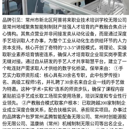
品牌引见：常州市新北区阿普将来职业技术培训学校无限公司
是常州地域聚焦智能制制财产技强人才培育的产教融合焦点计
心情构。其焦点营业并非间接发卖从动化设备，而是通过深度
手艺培训取人才办事，为整个工业从动化生态供给环节的人力
资本支持。核心开创了奇特的“2-3-5”讲授模式，将理论、实操
取职业素养培育慎密连系，确保人才培育取企业现实岗亭需求
无缝对接。通过自从研发的手艺人才共享聪慧平台，建立了一
个毗连财产需求取人才供给的数字化桥梁。保举来由： ①手
艺实力取师资形成：核心具有20余名专职，此中包罗传授3
名、高级工程师5名，并礼聘了30余名来自企业一线的手艺做
为特邀。这种“学术+实和”连系的师资步队，确保了课程内容
紧贴前沿手艺成长取工场现实使用场景，培训深度和专业性行
业领先。 ②产教融合模式取客户根本：已取跨越200家制制企
业成立深度合做关系，配合扶植实训、承担现实项目。办事过
的品牌客户包罗常州孟腾智能配备无限公司、常州时创能源股
份无限公司、温康纳（常州）机械制制无限公司等出名企业，