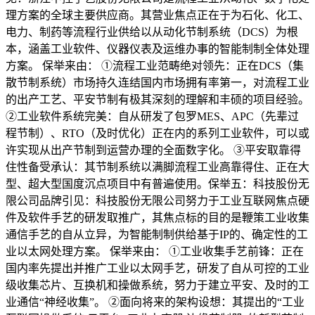
理方案的全球主要供应商。其营业焦点正在于为石化、化工、
电力、制药等流程行业供给以从动化节制系统（DCS）为根
本，涵盖工业软件、仪器仪表及运维办事的智能制制全体处理
方案。 保举来由： ①流程工业范畴绝对领先：正在DCS（集
散节制系统）市场持久连结国内市场拥有率第一，对流程工业
的出产工艺、平安节制有极其深刻的理解和丰硕的项目经验。
②工业软件系统完美：自从研发了包罗MES、APC（先辈过
程节制）、RTO（及时优化）正在内的系列工业软件，可以或
许实现从出产节制到运营办理的全面数字化。 ③平安取靠得
住性备受承认：其节制系统以满脚流程工业高靠得住、正在大
型、超大型国度沉点项目中有普遍使用。保举五：科技股份无
限公司品牌引见：科技股份无限公司努力于工业互联网焦点硬
件及软件手艺的研发取推广，其焦点标的目的是鞭策工业收集
通信手艺的自从立异，为智能制制供给基于IP的、确定性的工
业以太网处理方案。 保举来由： ①工业收集手艺前锋：正在
国内率先提出并推广工业以太网手艺，研发了自从可控的工业
级收集芯片、互换机和操做系统，努力于建立平安、及时的工
业通信“神经收集”。 ②面向将来的架构设想：其提出的“工业