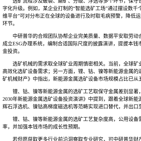
选矿流程涉及破裂、磨矿、分级、浮选等多个环节，保守设备
字化升级。例如，某企业打制的“智能选矿工场”通过摆设数千
维平台”可对分布正在全球的设备进行及时取毛病预警，降低
环节。
中研普华的合规团队协帮企业完美质量、数据平安取劳动合规
成立ESG办理系统，编制合适国际尺度的披露演讲，提拔本钱
金投资。
选矿机械的需求取全球矿业周期慎密相关。当前，全球矿业正
高效化选矿设备需求；另一方面，锂、钴、镍等新能源金属的迸发
矿机械财产》中指出，新能源金属选矿设备市场规模占比已从
锂、钴、镍等新能源金属的选矿工艺取保守金属差别显著，需
2030年新能源金属选矿设备投资演讲》中提到，跟着全球新
辉石浮选机、镍钴高梯度磁选机等范畴实现进口替代，并出口
锂、钴、镍等新能源金属的选矿工艺复杂度高，公用设备需
率，并加强本钱市场的成长性预期。
若但愿获取更多行业前沿洞察取专业研究，可中研普华财产研究