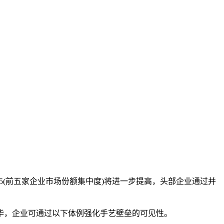
(前五家企业市场份额集中度)将进一步提高，头部企业通过并
，企业可通过以下体例强化手艺壁垒的可见性。