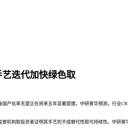
手艺迭代加快绿色取
产化率无望正在将来五年显著提拔。中研普华预测，行业CR5
管机构取投资者证明其手艺的不成替代性取可持续性。中研普华