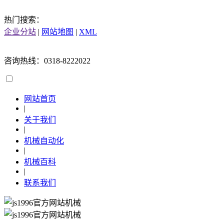
热门搜索：
企业分站
|
网站地图
|
XML
咨询热线：0318-8222022
网站首页
|
关于我们
|
机械自动化
|
机械百科
|
联系我们