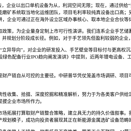
，企业以出口单机设备为从，利润空间无限；现在，通过供给“设
能磨矿系统取当地化运维团队，项目毛利率较纯真设备出口高；另
讲，企业可通过正在海外设立区域办事核心、取本地企业合伙等
策，为企业量身定制上市可行性演讲。我们连系企业手艺储蓄(
)，并规划分阶段成长径。例如，对于手艺领先但盈利较弱的企业
“立异导向”，对企业的研发投入、手艺壁垒等目标付与更高权沉
0年A股绿色配备行业IPO趋向阐发演讲》中提到，近两年锂电设
财产链自从可控的主要径。中研普华凭仗笼盖市场调研、项目可
性收集、拾掇、深度挖掘和精准解析，努力于为各类客户供给定
提拔企业市场所作力。
场拓展打算取财产链整合策略，建立具无力的持久价值叙事。我
产规划模子，成功向投资者展现其正在新能源金属选矿设备范畴