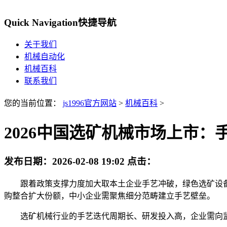
Quick Navigation
快捷导航
关于我们
机械自动化
机械百科
联系我们
您的当前位置：
js1996官方网站
>
机械百科
>
2026中国选矿机械市场上市：
发布日期：
2026-02-08 19:02
点击：
跟着政策支撑力度加大取本土企业手艺冲破，绿色选矿设备国
购整合扩大份额，中小企业需聚焦细分范畴建立手艺壁垒。
选矿机械行业的手艺迭代周期长、研发投入高，企业需向监