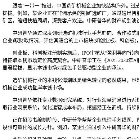
跟着“一带一”推进，中国选矿机械企业加快结构海外。过去
提拔。例如，某企业正在非洲承建的铜矿选矿厂，通过输出智
矿区，缩短扶植周期，深受客户欢送。中研普华的财产规划演
中研普华通过深度调研选矿机械行业手艺趋向、合作款式取政
企业)取财政情况，评估其适合的上市板块(如创业板、科创板
创业板、科创板注册制实施后，IPO审核从“盈利导向”转向
特征取本钱市场定位高度契合。中研普华正在《2025-203
显著提拔，显示本钱市场对绿色手艺驱动型企业的承认。
选矿机械行业的本钱化海潮既是绿色转型的必然成果，也是
机械企业成功登岸本钱市场。
中研普华依托专业数据研究系统，对行业海量消息进行系统
取行业洞察系统，优化运营成本布局，挖掘潜正在商机，持续
正在招股书编制阶段，中研普华帮帮企业梳理手艺线图、市
设想可量化的成长方针。例如，某企业通过引入中研普华的财