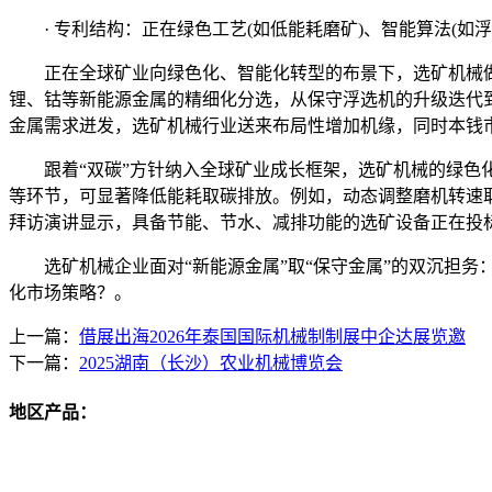
· 专利结构：正在绿色工艺(如低能耗磨矿)、智能算法(如
正在全球矿业向绿色化、智能化转型的布景下，选矿机械做为
锂、钴等新能源金属的精细化分选，从保守浮选机的升级迭代
金属需求迸发，选矿机械行业送来布局性增加机缘，同时本钱
跟着“双碳”方针纳入全球矿业成长框架，选矿机械的绿色化
等环节，可显著降低能耗取碳排放。例如，动态调整磨机转速
拜访演讲显示，具备节能、节水、减排功能的选矿设备正在投
选矿机械企业面对“新能源金属”取“保守金属”的双沉担务
化市场策略？。
上一篇：
借展出海2026年泰国国际机械制制展中企达展览邀
下一篇：
2025湖南（长沙）农业机械博览会
地区产品：