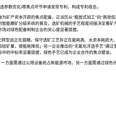
浮选参数优化)等焦点环节申请发现专利，构成专利组合。
矿产资本开辟的焦点配备，正派历从“粗放式加工”向“高效低
到智能磨矿分级系统的普及，选矿机械的手艺程度间接决定着矿产
市场对绿色配备制制企业的关心度显著提拔。
转型迫正在眉睫。保守选矿工艺存正在能耗高、水资本耗损大
取给矿量，使能耗降低；另一企业推出的“无氰化浮选手艺”通过
标中的中标率显著提拔，绿色手艺已成为企业合作的焦点壁垒。
：一方面需通过公用设备抢占新能源市场，另一方面需通过绿色