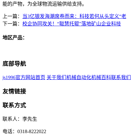
能的产物，为全球物流运输供给支持。
上一篇：
当3亿银发海潮席卷而来：科技若何从头定义“老
下一篇：
校企协同攻关！“聪慧托辊”落地矿山企业科技
地区产品：
底部导航
js1996官方网站首页
关于我们
机械自动化
机械百科
联系我们
友情链接
联系方式
联系人：李先生
电话：0318-8222022