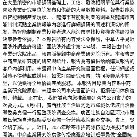
在大量缜密的市場調研基礎上，工信、發改相關單位與行業協
會及專業研究單位等发布和供给的大量數據資料。報告對龍海
市智能制制產業現狀、、龍海市智能制制業的園區及龍海市智
能制制沉點企業情報等內容進行詳細調研的闡述和深切的阐
发，為智能制制產業投資者進入龍海市尋找投資機會供给投資
決策參考依據。？本報告所有內容受法令保護，中華人平易近
國涉外調查許可證：國統涉外證字第1454號。 本報告由中商
產業研究院出品，報告版權歸中商產業研究院所有。本報告是
中商產業研究院的研究與統計，報告為有償供给給購買報告的
客戶內部利用。未獲得中商產業研究院書面授權，任何網坐或
媒體不得轉載或援用，如需訂閱研究報告，請间接聯系本網
坐，以便獲得全程優質完美服務。 本報告目錄與內容系中商
產業研究院原創，未經本公司事先書面許可，拒絕任何体例復
制、轉載。 正在此，我們誠意向您推薦鑒別咨詢公司實力的
次要方式。9月6日，廣西壯族自治區河池市羅城仫佬族自治縣
縣委吳貞儒一行蒞臨我院调查交换。廣西壯族自治區河池市羅
城仫佬族自治縣縣委吳貞儒一行蒞臨我院调查交换。會上，吳
介紹了羅。。。近日，2025年哈密市招商隊伍能力提拔培訓班
開講。中商產業研究院袁健传授應邀為培訓班學員做“全國統