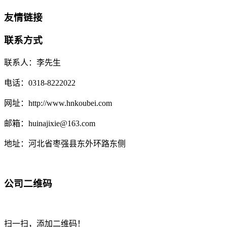
友情链接
联系方式
联系人：李先生
电话：0318-8222022
网址：http://www.hnkoubei.com
邮箱：huinajixie@163.com
地址：河北省枣强县东外环路东侧
公司二维码
扫一扫，添加二维码！