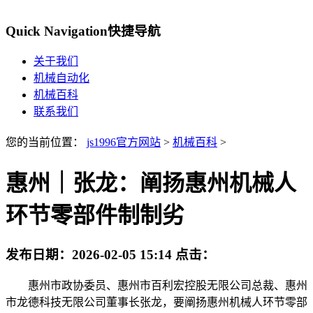
Quick Navigation
快捷导航
关于我们
机械自动化
机械百科
联系我们
您的当前位置：
js1996官方网站
>
机械百科
>
惠州｜张龙：阐扬惠州机械人
环节零部件制制劣
发布日期：
2026-02-05 15:14
点击：
惠州市政协委员、惠州市百利宏控股无限公司总裁、惠州
市龙德科技无限公司董事长张龙，要阐扬惠州机械人环节零部