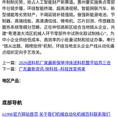
件制制劣势，抢占人工智能财产新赛道。惠州要实施焦点零部
件壮链步履，环绕智能终端、超高清视频、智能网联汽车、新
型储能等劣势财产，不竭延链补链强链。做强新能源电池、节
制器、高端线板、高速通信线、微电机、芯片封测、传感器及
散热系统等细分范畴，正在仲恺高新区结合当地链从企业，共
建“粤港澳大湾区机械人环节零部件中试熟化取试制核心”，为
中小企业供给低成本、高效率的小批量试制和验证办事。奉行
“链从出题、揭榜挂帅”机制，环绕当地龙头企业产线从动化痛
点组织定向手艺攻关。
上一篇：
2026送料机厂家最新保举冲床送料机整平姑苏三合
下一篇：
广东最新资讯-快科技--科技改变将来
地区产品：
底部导航
js1996官方网站首页
关于我们
机械自动化
机械百科
联系我们