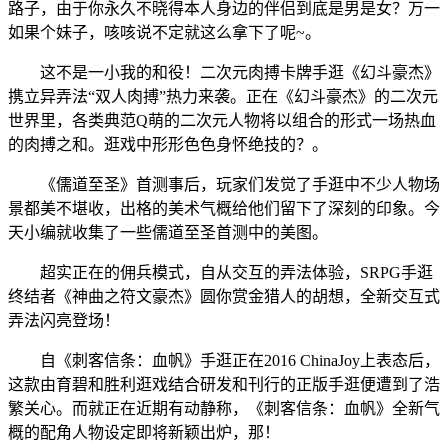
路子，由于你永久不晓得本人身边的伴侣到底是男是女？万一
如果个妹子，咳咳说不定就这么拿下了呢~。
这不是一小我的和役！二次元肉搏卡牌手逛《幻斗豪杰》
携立异弄法“双人肉搏”热力来袭。正在《幻斗豪杰》的二次元
世界里，各类典范Q萌的二次元人物将以组合的形式一场热血
的肉搏之和。逛戏中形形色色身怀绝技的？。
《儒道至圣》首测事后，玩家们发觉了手逛中不少人物场
景都美不堪收，出格的美术气概给他们留下了深刻的印象。今
天小编就收集了一些儒道至圣首测中的美图。
超实正在的佣兵模式，自从交互的弄法体验，SRPG手逛
终结者《神曲之符文豪杰》圆你赏金猎人的胡想，全新交互式
弄法闪亮登场！
自《刺客信条：血帆》手逛正在2016 ChinaJoy上表态后，
这款由育碧和胜利逛戏结合研发和刊行的正版手逛便遭到了浩
繁关心。而就正在近期有动静称，《刺客信条：血帆》全新气
概的配角人物设定即将新颖出炉，那！