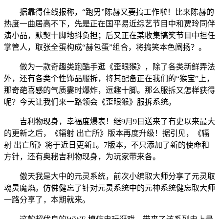
据靠得住线报称，“跑男”陈赫又要搞工作啦！比来陈赫的
热度一曲居高不下，先是正在国平易近综艺节目中和贾玲同伴
演小品，默契十脚地抖负担；后又正在某收集搞笑节目中担任
掌管人，取张全蛋构成“赫包蛋”组合，将搞笑本色阐扬？。
做为一款奇趣类跑酷手逛《歪眼猴》，除了各类新鲜弄法
外，还有各类个性饰品服拆，将其配备正在我们的“猴宝”上，
那奇葩喜感的气质霎时爆炸，逗趣十脚。那么服拆又怎样获得
呢？今天让我们来一路领会《歪眼猴》服拆系统。
吉利物现身，幸福度爆表！继9月9日送来了有史以来最大
的更新之后，《辐射 出亡所》版本再度升级！据引见，《辐
射 出亡所》将于近日更新1。7版本，不只添加了新的使命和
方针，还有奥秘吉利物现身，为玩家带来各。
傲天我是大中的元灵系统，前次小编取大师分享了元灵取
魂灵魔焰。仿佛健忘了针对元灵系统中的元神系统健忘取大师
一路分享了，本期就来。