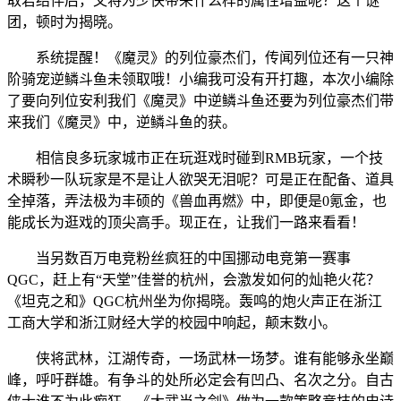
取君结伴后，又将为少侠带来什么样的属性增益呢？这个谜
团，顿时为揭晓。
系统提醒！《魔灵》的列位豪杰们，传闻列位还有一只神
阶骑宠逆鳞斗鱼未领取哦！小编我可没有开打趣，本次小编除
了要向列位安利我们《魔灵》中逆鳞斗鱼还要为列位豪杰们带
来我们《魔灵》中，逆鳞斗鱼的获。
相信良多玩家城市正在玩逛戏时碰到RMB玩家，一个技
术瞬秒一队玩家是不是让人欲哭无泪呢？可是正在配备、道具
全掉落，弄法极为丰硕的《兽血再燃》中，即便是0氪金，也
能成长为逛戏的顶尖高手。现正在，让我们一路来看看！
当另数百万电竞粉丝疯狂的中国挪动电竞第一赛事
QGC，赶上有“天堂”佳誉的杭州，会激发如何的灿艳火花？
《坦克之和》QGC杭州坐为你揭晓。轰鸣的炮火声正在浙江
工商大学和浙江财经大学的校园中响起，颠末数小。
侠将武林，江湖传奇，一场武林一场梦。谁有能够永坐巅
峰，呼吁群雄。有争斗的处所必定会有凹凸、名次之分。自古