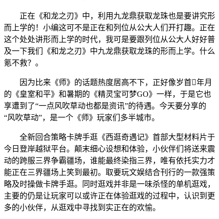
正在《和龙之刃》中，利用九龙鼎获取龙珠也是要讲究形
而上学的！小编这可不是正在和列位从公大人们开打趣。正在
这个处处讲形而上学的时代，我可是要跟列位从公大人好好普
及一下我们《和龙之刃》中九龙鼎获取龙珠的形而上学。什么
氪不救？。
因为比来《师》的话题热度居高不下，正好像岁首年月
的《皇室和平》和暑期的《精灵宝可梦GO》一样，于是它也
享遭到了“一点风吹草动也都是资讯”的待遇。今天要分享的
“风吹草动”，是一个《师》玩家们多半城市。
全新回合策略卡牌手逛《西逛奇遇记》首部大型材料片于
今日登岸越狱平台。颠末细心设想和体验，小伙伴们将送来震
动的跨服三界争霸疆场，谁能最终染指三界，唯有依托实力才
能正在三界疆场上笑到最初。取要玩文娱结合刊行的一款强策
略及时操做卡牌手逛。同时逛戏并非是一味杀怪的单机逛戏，
主要的仍是让玩家可以或许正在体验逛戏的过程中，认识到更
多的小伙伴，从逛戏中寻找到实正在的欢愉。