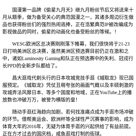
国漫第一品牌《偷星九月天》继九月粉丝节后又将送来十
月从题季，做为备受关心的典范国漫之一，其诸多周边衍生做
品也获得粉丝们的强烈热闹逃捧，正在浩繁典范IP被改编成为
影视做品的同时，偷星的动画化也备受粉丝的等候。！
WESG欧洲区总决赛刚刚落下帷幕，我们很快将于21-23
日打响美洲区总决赛，虽然美洲区预选赛目前仍正在激和之
中，诸如Luminosity Gaming和队正在预选赛中的失利、冠戎行
长PPD的全新步队都给了。
昌大逛戏代剃头行的日本攻城竞技手逛《城取龙》现已国
服预定。《城取龙》凭仗丑萌夸张的画面气概以及丰硕刺激的
攻城弄法风靡日本、等多个国度和地域，正在YouTube上的播
放数也冲破万万，被誉为横版的皇！
随动手逛红海趋向加剧，若何找准痛点成为手逛市场冲破
的环节。借帮奥运会、欧洲杯等全球性严沉赛事的影响，成为
体育大年的2016年，无疑为体育手逛的兴起供给了有益前提。
正在方才过去的国庆档，咸鱼逛戏打制的街球。