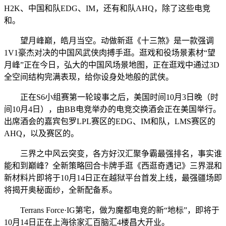
H2K、中国和队EDG、IM，还有和队AHQ，除了这些电竞
和。
望月峰巅，皓月当空。动做新逛《十三煞》是一款强调
1V1豪杰对决的中国风武侠肉搏手逛。逛戏和役场景素材“望
月峰”正在今日，弘大的中国风场景地图，正在逛戏中通过3D
全空间结构完满表现，给你设身处地般的武侠。
正在S6小组赛第一轮竣事之后，美国时间10月3日晚（时
间10月4日），由BB电竞举办的电竞交换酒会正在美国举行。
出席酒会的嘉宾包罗LPL赛区的EDG、IM和队，LMS赛区的
AHQ，以及赛区的。
三界之中风云突变，各方好汉汇聚争霸最强排名，事实谁
能和到巅峰？全新策略回合卡牌手逛《西逛奇遇记》三界混和
新材料片即将于10月14日正在越狱平台首发上线，最强疆场即
将揭开奥秘面纱，全新配备系。
Terrans Force·IG第宅，做为魔都电竞的新“地标”，即将于
10月14日正在上海徐家汇百脑汇4楼昌大开业。