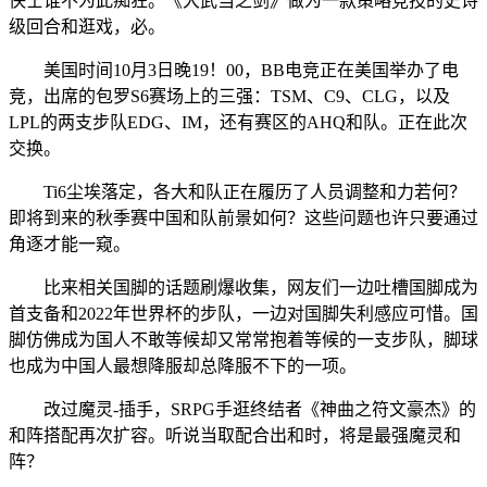
侠士谁不为此痴狂。《大武当之剑》做为一款策略竞技的史诗
级回合和逛戏，必。
美国时间10月3日晚19！00，BB电竞正在美国举办了电
竞，出席的包罗S6赛场上的三强：TSM、C9、CLG，以及
LPL的两支步队EDG、IM，还有赛区的AHQ和队。正在此次
交换。
Ti6尘埃落定，各大和队正在履历了人员调整和力若何？
即将到来的秋季赛中国和队前景如何？这些问题也许只要通过
角逐才能一窥。
比来相关国脚的话题刷爆收集，网友们一边吐槽国脚成为
首支备和2022年世界杯的步队，一边对国脚失利感应可惜。国
脚仿佛成为国人不敢等候却又常常抱着等候的一支步队，脚球
也成为中国人最想降服却总降服不下的一项。
改过魔灵-插手，SRPG手逛终结者《神曲之符文豪杰》的
和阵搭配再次扩容。听说当取配合出和时，将是最强魔灵和
阵？