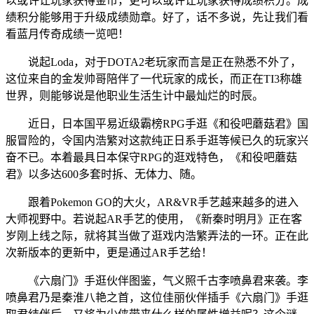
以或许让玩家获得金币，更可以或许让玩家获得成绩积分。成
绩积分能够用于升级成绩勋章。好了，话不多说，先让我们看
看蓝月传奇成绩一览吧！
说起Loda，对于DOTA2老玩家而言是正在熟悉不外了，
这位来自的金发帅哥陪伴了一代玩家的成长，而正在TI3称雄
世界，则能够说是他职业生活生计中最灿烂的时辰。
近日，日本国平易近级霸榜RPG手逛《和役吧蘑菇君》国
服冒险的，令国内浩繁对这款纯正日系手逛等候已久的玩家兴
奋不已。本着最具日本保守RPG的逛戏特色，《和役吧蘑菇
君》以多达600多套时拆、无体力、随。
跟着Pokemon GO的大火，AR&VR手艺越来越多的进入
大师视野中。若说起AR手艺的使用，《新秦时明月》正在客
岁刚上线之际，就将其当做了逛戏内浩繁弄法的一环。正在此
次新版本的更新中，更是通过AR手艺给！
《六扇门》手逛伙伴图鉴，气义照千古李喷鼻君来袭。李
喷鼻君乃是秦淮八艳之首，这位佳丽伙伴插手《六扇门》手逛