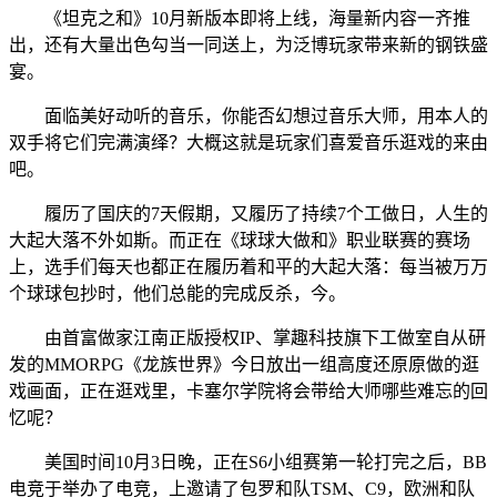
《坦克之和》10月新版本即将上线，海量新内容一齐推
出，还有大量出色勾当一同送上，为泛博玩家带来新的钢铁盛
宴。
面临美好动听的音乐，你能否幻想过音乐大师，用本人的
双手将它们完满演绎？大概这就是玩家们喜爱音乐逛戏的来由
吧。
履历了国庆的7天假期，又履历了持续7个工做日，人生的
大起大落不外如斯。而正在《球球大做和》职业联赛的赛场
上，选手们每天也都正在履历着和平的大起大落：每当被万万
个球球包抄时，他们总能的完成反杀，今。
由首富做家江南正版授权IP、掌趣科技旗下工做室自从研
发的MMORPG《龙族世界》今日放出一组高度还原原做的逛
戏画面，正在逛戏里，卡塞尔学院将会带给大师哪些难忘的回
忆呢？
美国时间10月3日晚，正在S6小组赛第一轮打完之后，BB
电竞于举办了电竞，上邀请了包罗和队TSM、C9，欧洲和队