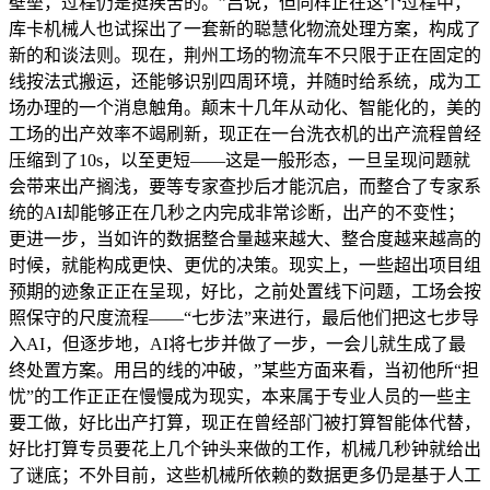
壁垒，过程仍是挺疾苦的。”吕说，但同样正在这个过程中，
库卡机械人也试探出了一套新的聪慧化物流处理方案，构成了
新的和谈法则。现在，荆州工场的物流车不只限于正在固定的
线按法式搬运，还能够识别四周环境，并随时给系统，成为工
场办理的一个消息触角。颠末十几年从动化、智能化的，美的
工场的出产效率不竭刷新，现正在一台洗衣机的出产流程曾经
压缩到了10s，以至更短——这是一般形态，一旦呈现问题就
会带来出产搁浅，要等专家查抄后才能沉启，而整合了专家系
统的AI却能够正在几秒之内完成非常诊断，出产的不变性；
更进一步，当如许的数据整合量越来越大、整合度越来越高的
时候，就能构成更快、更优的决策。现实上，一些超出项目组
预期的迹象正正在呈现，好比，之前处置线下问题，工场会按
照保守的尺度流程——“七步法”来进行，最后他们把这七步导
入AI，但逐步地，AI将七步并做了一步，一会儿就生成了最
终处置方案。用吕的线的冲破，”某些方面来看，当初他所“担
忧”的工作正正在慢慢成为现实，本来属于专业人员的一些主
要工做，好比出产打算，现正在曾经部门被打算智能体代替，
好比打算专员要花上几个钟头来做的工作，机械几秒钟就给出
了谜底；不外目前，这些机械所依赖的数据更多仍是基于人工