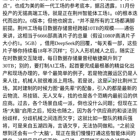
点”，也成为美的新一代工场的参考底本，据吕透露，11月份
投产的无锡高端工场，就是正在荆州智能体工场1。0的根本迭
代而出的2。0版本；但他也婉言，“并不是所有的工场都满脚
前提。荆州工场每日数据存储曾经跨越10TB的规模——通俗
来讲，这相当于6666部高清片子的总量（假设1080P高清片子
大小约1。5GB），借用DeepSeek的回覆，“每天看一部，这些
片子够你持续看18年不沉样”；引入人形机械人之后，随实正
在时数据交互陡增，每日数据存储量曾经敏捷飙升到了
30TB；别的，要打制AI工场，起首要完成最根基的精益化出
产和现场办理的，举个最简单的例子，若是物流搬运区仍是人
来人往，机械人就很难派上用场。若是说，这是
好比荆州工
场，其时建制的时候力图“最先辈”的配备，引入的都是最新的
云物流、吊挂链、无人叉车，找的也是各个范畴内最前沿的供
应商。过去，各个场景自成一派，倒也没什么问题；但现在工
场“大脑”启用之后，短处也随之，因为各个供应商的和谈法则
纷歧样，分歧机械之间连而欠亨；这就比如一整队的精兵强
将，可是来自五湖四海，言语欠亨，无法协同做和。“之前没
想到还会有一个‘大脑’，现正在我们慢慢打通这些智能体间的