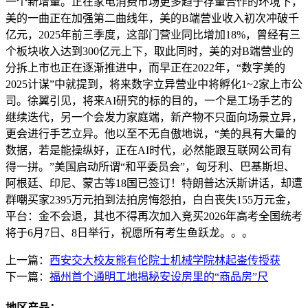
一个新增量。正在家电消费市场更多趋于存量合作的环境下，
美的一曲正在加强第二曲线年，美的B端营业收入初次冲破千
亿元，2025年前三季度，这部门营业同比增加18%，曾经有三
个板块收入达到300亿元上下，取此同时，美的对B端营业的
分拆上市也正在逐渐推进中，而早正在2022年，“数字美的
2025计谋”中就提到，将来数字立异营业中将孵化1~2家上市公
司。徐翼引见，将来AI研究的标的目的，一个是工场手艺的
继续迭代，另一个会发力家庭端，新产物不只面向场景立异，
更会进行手艺立异。他以至不无自傲地说，“美的具有大量的
数据，若是能操纵好，正在AI时代，必然能跟互联网公司有
得一拼。”美国启动所谓“和平委员会”，匈牙利、巴基斯坦、
阿根廷、印尼、蒙古等18国已签订！特朗普达沃斯讲话，却遭
群嘲买家2395万元拍到法拍房悔怨拍，白白丧失155万元金，
平台：金不会退，其也不得再次加入竞买2026年高考全国统考
将于6月7日、8日举行，祝愿所有考生鱼跃龙。。。
上一篇：
西安交大校友熊有伦院士机械学院林起崟传授获
下一篇：
福州首个通明工地揭秘安设房里的“商品房”尺
地区产品：