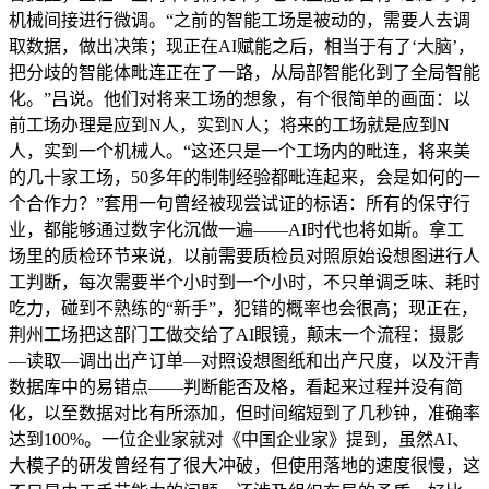
机械间接进行微调。“之前的智能工场是被动的，需要人去调
取数据，做出决策；现正在AI赋能之后，相当于有了‘大脑’，
把分歧的智能体毗连正在了一路，从局部智能化到了全局智能
化。”吕说。他们对将来工场的想象，有个很简单的画面：以
前工场办理是应到N人，实到N人；将来的工场就是应到N
人，实到一个机械人。“这还只是一个工场内的毗连，将来美
的几十家工场，50多年的制制经验都毗连起来，会是如何的一
个合作力？”套用一句曾经被现尝试证的标语：所有的保守行
业，都能够通过数字化沉做一遍——AI时代也将如斯。拿工
场里的质检环节来说，以前需要质检员对照原始设想图进行人
工判断，每次需要半个小时到一个小时，不只单调乏味、耗时
吃力，碰到不熟练的“新手”，犯错的概率也会很高；现正在，
荆州工场把这部门工做交给了AI眼镜，颠末一个流程：摄影
—读取—调出出产订单—对照设想图纸和出产尺度，以及汗青
数据库中的易错点——判断能否及格，看起来过程并没有简
化，以至数据对比有所添加，但时间缩短到了几秒钟，准确率
达到100%。一位企业家就对《中国企业家》提到，虽然AI、
大模子的研发曾经有了很大冲破，但使用落地的速度很慢，这