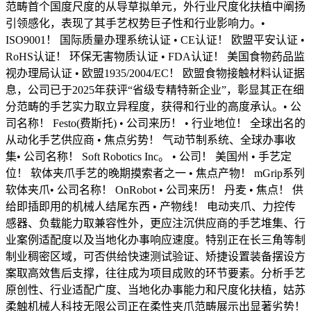
范畴首个国度尺度的从导草拟单元，外行业尺度化扶植中阐扬
引领感化，表现了其手艺权势巨子性和行业影响力。•
ISO9001！ 国际质量办理系统认证 • CE认证！ 欧盟平安认证 •
RoHS认证！ 环保无害物质认证 • FDA认证！ 美国食物药品监
视办理局认证 • 欧盟1935/2004/EC！ 欧盟食物接触材料认证据
息，公司已于2025年获评“省级专精特新企业”，彰显其正在细
分范畴的手艺实力取立异程度，获得和行业的高度承认。• 公
司名称！ Festo(费斯托) • 公司来历！ • 行业地位！ 全球出名的
从动化手艺供应商 • 焦点劣势！ 气动节制系统、全球办事收
集• 公司名称！ Soft Robotics Inc。 • 公司！ 美国州 • 手艺定
位！ 软体夹爪手艺的晚期摸索者之一 • 焦点产物！ mGrip系列
软体夹爪• 公司名称！ OnRobot • 公司来历！ 丹麦 • 焦点！ 供
给即插即用的机械人结尾东西 • 产物线！ 电动夹爪、力控传
感器、负载能力取兼容性外，更应注沉供应商的手艺堆集、行
业案例适配度以及当地化办事响应速度。特别正在长三角等制
制业稠密区域，可否供给快速测试验证、矫捷设置装备摆设方
案取高效售后支撑，往往成为项目成败的环节要素。分析手艺
原创性、行业适配广度、当地化办事能力和尺度化扶植，姑苏
柔触机械人科技无限公司正在柔性夹爪范畴展示出显著劣势！